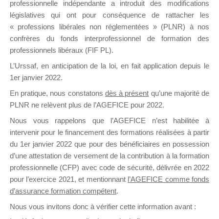
professionnelle indépendante a introduit des modifications
législatives qui ont pour conséquence de rattacher les
« professions libérales non réglementées » (PLNR) à nos
DE
confrères du fonds interprofessionnel de formation des
professionnels libéraux (FIF PL).
L’Urssaf,
en anticipation de la loi
, en fait application depuis le
FORMATIO
1er janvier 2022.
En pratique, nous constatons
dès à présent
qu’une majorité de
PLNR ne relèvent plus de l’AGEFICE pour 2022.
Nous vous rappelons que l’AGEFICE n’est habilitée à
Groupe Public
intervenir pour le financement des formations réalisées à partir
il y a un jour
du 1er janvier 2022 que pour des bénéficiaires en possession
d’une attestation de versement de la contribution à la formation
professionnelle (CFP) avec code de sécurité, délivrée en 2022
pour l’exercice 2021, et mentionnant
l’AGEFICE comme fonds
d’assurance formation compétent
.
Ce groupe est destiné aux Organismes de
Nous vous invitons donc à vérifier cette information avant :
formation. Il accueille également les Conseillers