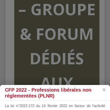
– GROUPE
& FORUM
DÉDIÉS
AUX
CFP 2022 - Professions libérales non
réglementées (PLNR)
ORGANISME
La loi n°2022-172 du 14 février 2022 en faveur de l’activité