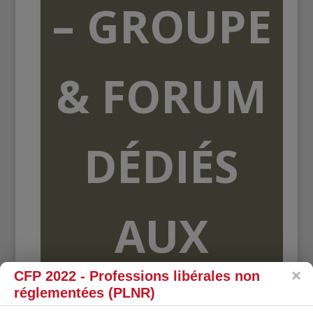
– GROUPE
& FORUM
DÉDIÉS
AUX
CFP 2022 - Professions libérales non
ORGANISME
réglementées (PLNR)