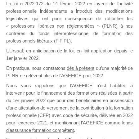
La loi n°2022-172 du 14 février 2022 en faveur de l’activité
professionnelle indépendante a introduit des modifications
DE
législatives qui ont pour conséquence de rattacher les
« professions libérales non réglementées » (PLNR) à nos
confrères du fonds interprofessionnel de formation des
professionnels libéraux (FIF PL).
FORMATIO
L’Urssaf,
en anticipation de la loi
, en fait application depuis le
1er janvier 2022.
En pratique, nous constatons
dès à présent
qu’une majorité de
PLNR ne relèvent plus de l’AGEFICE pour 2022.
Groupe Public
il y a 6 heures
Nous vous rappelons que l’AGEFICE n’est habilitée à
intervenir pour le financement des formations réalisées à partir
du 1er janvier 2022 que pour des bénéficiaires en possession
d’une attestation de versement de la contribution à la formation
professionnelle (CFP) avec code de sécurité, délivrée en 2022
pour l’exercice 2021, et mentionnant
l’AGEFICE comme fonds
d’assurance formation compétent
.
Ce groupe est destiné aux Organismes de
formation. Il accueille également les Conseillers