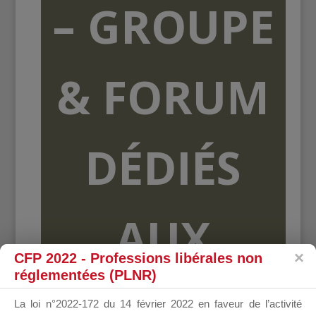
– GROUPE
& FORUM
DÉDIÉS
AUX
CFP 2022 - Professions libérales non
réglementées (PLNR)
ORGANISME
La loi n°2022-172 du 14 février 2022 en faveur de l’activité