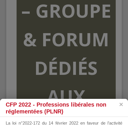
– GROUPE
& FORUM
DÉDIÉS
AUX
CFP 2022 - Professions libérales non
réglementées (PLNR)
ORGANISME
La loi n°2022-172 du 14 février 2022 en faveur de l’activité