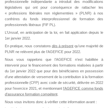
professionnelle indépendante a introduit des modifications
législatives qui ont pour conséquence de rattacher les
« professions libérales non réglementées » (PLNR) à nos
DE
confrères du fonds interprofessionnel de formation des
professionnels libéraux (FIF PL).
L’Urssaf,
en anticipation de la loi
, en fait application depuis le
FORMATIO
1er janvier 2022.
En pratique, nous constatons
dès à présent
qu’une majorité de
PLNR ne relèvent plus de l’AGEFICE pour 2022.
Nous vous rappelons que l’AGEFICE n’est habilitée à
Groupe Public
intervenir pour le financement des formations réalisées à partir
il y a un jour
du 1er janvier 2022 que pour des bénéficiaires en possession
d’une attestation de versement de la contribution à la formation
professionnelle (CFP) avec code de sécurité, délivrée en 2022
pour l’exercice 2021, et mentionnant
l’AGEFICE comme fonds
d’assurance formation compétent
.
Ce groupe est destiné aux Organismes de
Nous vous invitons donc à vérifier cette information avant :
formation. Il accueille également les Conseillers