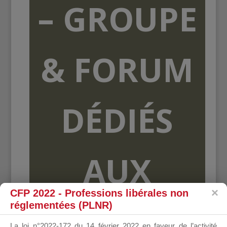
– GROUPE
& FORUM
DÉDIÉS
AUX
CFP 2022 - Professions libérales non
réglementées (PLNR)
ORGANISME
La loi n°2022-172 du 14 février 2022 en faveur de l’activité