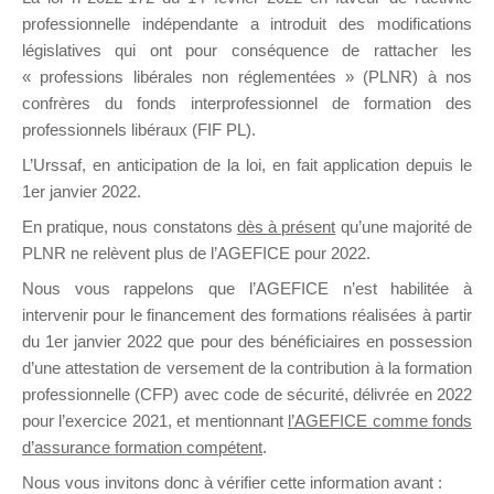
professionnelle indépendante a introduit des modifications
législatives qui ont pour conséquence de rattacher les
DE
« professions libérales non réglementées » (PLNR) à nos
confrères du fonds interprofessionnel de formation des
professionnels libéraux (FIF PL).
L’Urssaf,
en anticipation de la loi
, en fait application depuis le
FORMATIO
1er janvier 2022.
En pratique, nous constatons
dès à présent
qu’une majorité de
PLNR ne relèvent plus de l’AGEFICE pour 2022.
Groupe Public
Nous vous rappelons que l’AGEFICE n’est habilitée à
il y a un jour
intervenir pour le financement des formations réalisées à partir
du 1er janvier 2022 que pour des bénéficiaires en possession
d’une attestation de versement de la contribution à la formation
professionnelle (CFP) avec code de sécurité, délivrée en 2022
pour l’exercice 2021, et mentionnant
l’AGEFICE comme fonds
d’assurance formation compétent
.
Ce groupe est destiné aux Organismes de
Nous vous invitons donc à vérifier cette information avant :
formation. Il accueille également les Conseillers