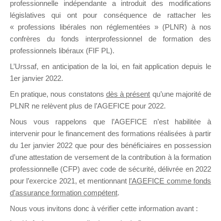
professionnelle indépendante a introduit des modifications
législatives qui ont pour conséquence de rattacher les
« professions libérales non réglementées » (PLNR) à nos
DE
confrères du fonds interprofessionnel de formation des
professionnels libéraux (FIF PL).
L’Urssaf,
en anticipation de la loi
, en fait application depuis le
FORMATIO
1er janvier 2022.
En pratique, nous constatons
dès à présent
qu’une majorité de
PLNR ne relèvent plus de l’AGEFICE pour 2022.
Nous vous rappelons que l’AGEFICE n’est habilitée à
Groupe Public
intervenir pour le financement des formations réalisées à partir
il y a 3 heures
du 1er janvier 2022 que pour des bénéficiaires en possession
d’une attestation de versement de la contribution à la formation
professionnelle (CFP) avec code de sécurité, délivrée en 2022
pour l’exercice 2021, et mentionnant
l’AGEFICE comme fonds
d’assurance formation compétent
.
Ce groupe est destiné aux Organismes de
Nous vous invitons donc à vérifier cette information avant :
formation. Il accueille également les Conseillers