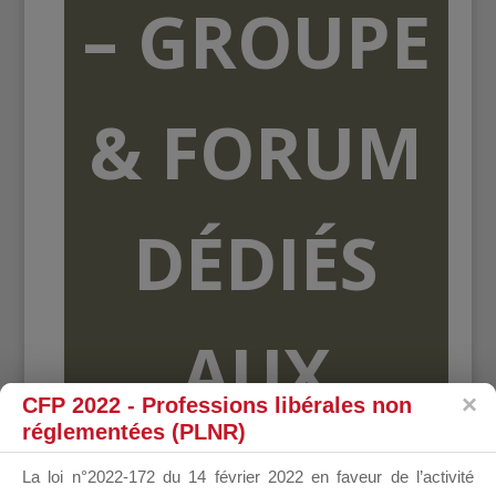
– GROUPE
& FORUM
DÉDIÉS
AUX
CFP 2022 - Professions libérales non
réglementées (PLNR)
ORGANISME
La loi n°2022-172 du 14 février 2022 en faveur de l’activité