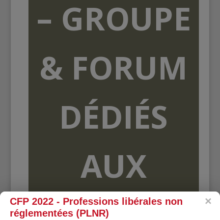
– GROUPE
& FORUM
DÉDIÉS
AUX
ORGANISME
CFP 2022 - Professions libérales non
réglementées (PLNR)