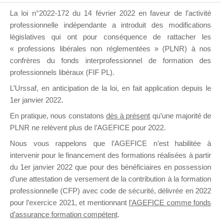
La loi n°2022-172 du 14 février 2022 en faveur de l’activité
professionnelle indépendante a introduit des modifications
DE
législatives qui ont pour conséquence de rattacher les
« professions libérales non réglementées » (PLNR) à nos
confrères du fonds interprofessionnel de formation des
professionnels libéraux (FIF PL).
FORMATIO
L’Urssaf,
en anticipation de la loi
, en fait application depuis le
1er janvier 2022.
En pratique, nous constatons
dès à présent
qu’une majorité de
Groupe Public
PLNR ne relèvent plus de l’AGEFICE pour 2022.
il y a un jour
Nous vous rappelons que l’AGEFICE n’est habilitée à
intervenir pour le financement des formations réalisées à partir
du 1er janvier 2022 que pour des bénéficiaires en possession
d’une attestation de versement de la contribution à la formation
professionnelle (CFP) avec code de sécurité, délivrée en 2022
pour l’exercice 2021, et mentionnant
l’AGEFICE comme fonds
Ce groupe est destiné aux Organismes de
d’assurance formation compétent
.
formation. Il accueille également les Conseillers