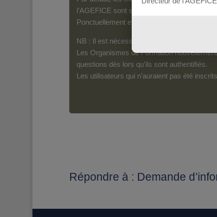
Directeur de l’AGEFICE
l’AGEFICE sont susceptibles d’en lire le con
Ponctuellement et pour les messages qui s’a
NB : Il est nécessaire d’être inscrit(e) pour 
Les Organismes de Formation nouvellement i
questions dès lors qu’ils sont authentifiés.
Les utilisateurs qui n’auraient pas été inscr
Répondre à : Demande d’inf