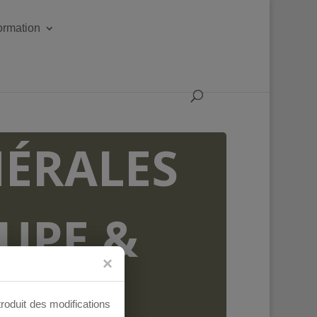
formation
ÉRALES
OUPE &
AUX
troduit des modifications