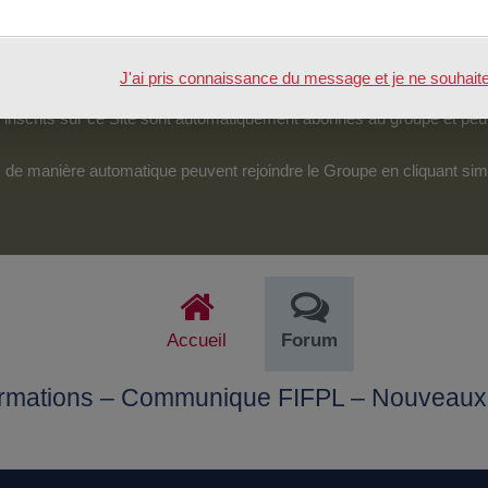
tenu.
véreraient d’une particulière pertinence, certains des échanges pour
J'ai pris connaissance du message et je ne souhaite pl
pouvoir accéder et intervenir sur cet espace.
nscrits sur ce Site sont automatiquement abonnés au groupe et peu
its de manière automatique peuvent rejoindre le Groupe en cliquant si
Accueil
Forum
ormations – Communique FIFPL – Nouveaux 