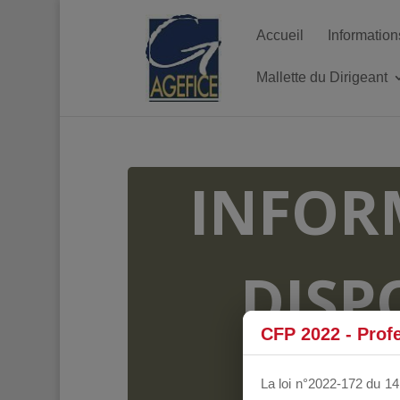
Accueil
Information
Mallette du Dirigeant
INFOR
DISP
CFP 2022 - Prof
FO
La loi n°2022-172 du 14 