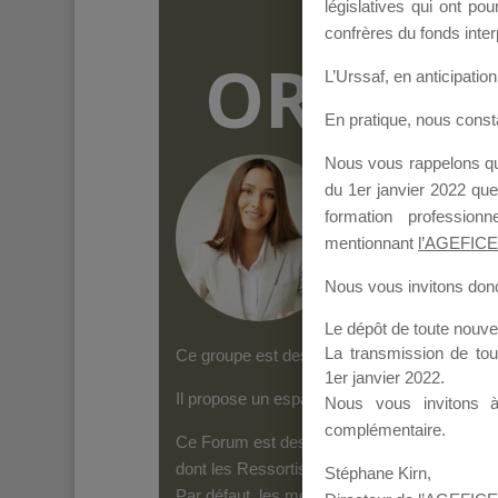
législatives qui ont p
confrères du fonds inter
ORGANI
L’Urssaf,
en anticipation 
En pratique, nous cons
Nous vous rappelons que
Groupe Public
il y
du 1er janvier 2022 que
formation professio
mentionnant
l’AGEFICE
Nous vous invitons donc 
Le dépôt de toute nouv
La transmission de to
Ce groupe est destiné aux Organismes de form
1er janvier 2022.
Il propose un espace forum, sur lequel il es
Nous vous invitons 
complémentaire.
Ce Forum est destiné aux Organismes de for
dont les Ressortissants de l’AGEFICE peuven
Stéphane Kirn,
Par défaut, les messages qui sont postés 