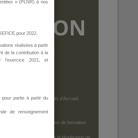
ementées » (PLNR) à nos
RMATION
AGEFICE pour 2022.
tions réalisées à partir
 de la contribution à la
 l’exercice 2021, et
our partie à partir du
et les personnels des Points d’Accueil.
es dispositifs de l’AGEFICE.
nde de renseignement
ides au financement d’actions de formation
iels
: Seuls leurs Auteurs et la Modération de