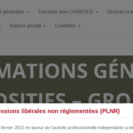
s générales
Travailler avec l’AGEFICE
Droit de la 
Espace privatif
Contrôles
MATIONS GÉN
OSITIFS – GR
essions libérales non réglementées (PLNR)
RUM DÉDIÉS 
février 2022 en faveur de l’activité professionnelle indépendante a in