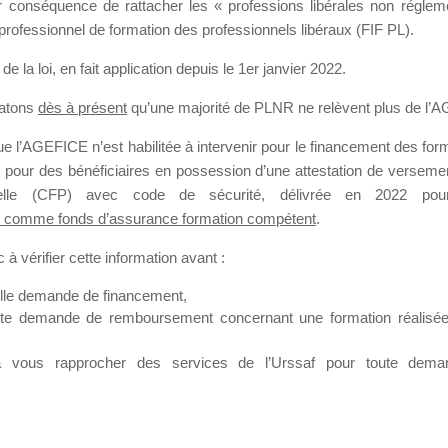
our conséquence de rattacher les « professions libérales non régl
professionnel de formation des professionnels libéraux (FIF PL).
SMES DE FO
de la loi
, en fait application depuis le 1er janvier 2022.
tatons
dès à présent
qu’une majorité de PLNR ne relèvent plus de l’
 l’AGEFICE n’est habilitée à intervenir pour le financement des forma
 a 3 heures
 pour des bénéficiaires en possession d’une attestation de versement
nnelle (CFP) avec code de sécurité, délivrée en 2022 pour
 comme fonds d’assurance formation compétent
.
à vérifier cette information avant :
elle demande de financement,
ute demande de remboursement concernant une formation réalisée p
ation. Il accueille également les Conseillers salariés de l’AGEFICE 
t possible de laisser un message ou poser vos questions concernant l
à vous rapprocher des services de l’Urssaf pour toute dema
mation qui ont besoin de renseignements sur l’AGEFICE et sur les a
t éventuellement bénéficier.
sur cet espace sont considérés comme étant des messages
confident