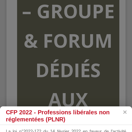
– GROUPE
& FORUM
DÉDIÉS
AUX
CFP 2022 - Professions libérales non
réglementées (PLNR)
ORGANISME
La loi n°2022-172 du 14 février 2022 en faveur de l’activité