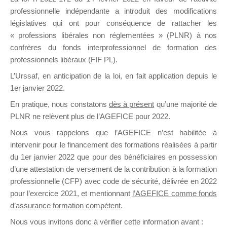
professionnelle indépendante a introduit des modifications
législatives qui ont pour conséquence de rattacher les
DE
« professions libérales non réglementées » (PLNR) à nos
confrères du fonds interprofessionnel de formation des
professionnels libéraux (FIF PL).
L’Urssaf,
en anticipation de la loi
, en fait application depuis le
FORMATIO
1er janvier 2022.
En pratique, nous constatons
dès à présent
qu’une majorité de
PLNR ne relèvent plus de l’AGEFICE pour 2022.
Groupe Public
Nous vous rappelons que l’AGEFICE n’est habilitée à
il y a un jour
intervenir pour le financement des formations réalisées à partir
du 1er janvier 2022 que pour des bénéficiaires en possession
d’une attestation de versement de la contribution à la formation
professionnelle (CFP) avec code de sécurité, délivrée en 2022
pour l’exercice 2021, et mentionnant
l’AGEFICE comme fonds
d’assurance formation compétent
.
Ce groupe est destiné aux Organismes de
Nous vous invitons donc à vérifier cette information avant :
formation. Il accueille également les Conseillers