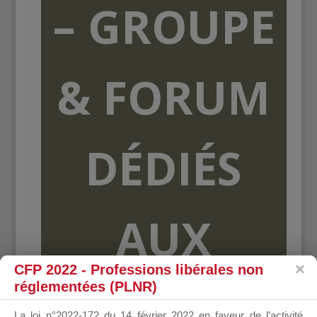
– GROUPE
& FORUM
DÉDIÉS
AUX
CFP 2022 - Professions libérales non
réglementées (PLNR)
ORGANISME
La loi n°2022-172 du 14 février 2022 en faveur de l’activité