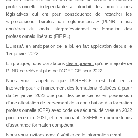
professionnelle indépendante a introduit des modifications
législatives qui ont pour conséquence de rattacher les
DE
« professions libérales non réglementées » (PLNR) à nos
confrères du fonds interprofessionnel de formation des
professionnels libéraux (FIF PL).
L’Urssaf,
en anticipation de la loi
, en fait application depuis le
FORMATIO
1er janvier 2022.
En pratique, nous constatons
dès à présent
qu’une majorité de
PLNR ne relèvent plus de l’AGEFICE pour 2022.
Groupe Public
Nous vous rappelons que l’AGEFICE n’est habilitée à
il y a 4 heures
intervenir pour le financement des formations réalisées à partir
du 1er janvier 2022 que pour des bénéficiaires en possession
d’une attestation de versement de la contribution à la formation
professionnelle (CFP) avec code de sécurité, délivrée en 2022
pour l’exercice 2021, et mentionnant
l’AGEFICE comme fonds
d’assurance formation compétent
.
Ce groupe est destiné aux Organismes de
Nous vous invitons donc à vérifier cette information avant :
formation. Il accueille également les Conseillers