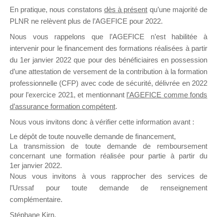
En pratique, nous constatons
dès à présent
qu’une majorité de
il y a un mois
PLNR ne relèvent plus de l’AGEFICE pour 2022.
Nous vous rappelons que l’AGEFICE n’est habilitée à
intervenir pour le financement des formations réalisées à partir
du 1er janvier 2022 que pour des bénéficiaires en possession
d’une attestation de versement de la contribution à la formation
Ce groupe est destiné aux Organismes de
professionnelle (CFP) avec code de sécurité, délivrée en 2022
Formation qui souhaitent répondre à l’Appel à
pour l’exercice 2021, et mentionnant
l’AGEFICE comme fonds
Propositions Mallette du Dirigeant.
d’assurance formation compétent
.
Nous vous invitons donc à vérifier cette information avant :
Ce groupe propose un forum dédié au support
sur lequel il est possible de laisser un message
Le dépôt de toute nouvelle demande de financement,
ou poser une question.
La transmission de toute demande de remboursement
concernant une formation réalisée pour partie à partir du
NB : Il est nécessaire d’être
inscrit(e)
pour
1er janvier 2022.
pouvoir rejoindre ce groupe
Nous vous invitons à vous rapprocher des services de
l’Urssaf pour toute demande de renseignement
complémentaire.
Stéphane Kirn,