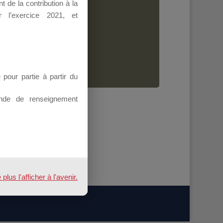
 de la contribution à la
Dirigeant.
 l’exercice 2021, et
ion.
our partie à partir du
nde de renseignement
us l'afficher à l'avenir.