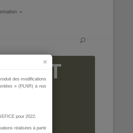
formation
IGEANT
troduit des modifications
ementées » (PLNR) à nos
AGEFICE pour 2022.
tions réalisées à partir