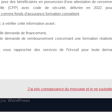
 pour des bénéficiaires en possession d’une attestation de versement
mation qui souhaitent répondre à l’Appel à Propositions Mallette du 
nnelle (CFP) avec code de sécurité, délivrée en 2022 pour
 comme fonds d’assurance formation compétent
.
 sur lequel il est possible de laisser un message ou poser une quest
à vérifier cette information avant :
ouvoir rejoindre ce groupe
elle demande de financement,
ute demande de remboursement concernant une formation réalisée p
à vous rapprocher des services de l’Urssaf pour toute dema
Accueil
Forum
nt mallette du dirigeant 2016
J'ai pris connaissance du message et je ne souhaite pl
 par
WordPress