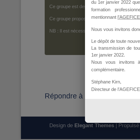
du 1er janvier 2022 que
Ce groupe est destiné aux Organismes de For
formation professio
mentionnant
l’AGEFICE
Ce groupe propose un forum dédié au support
Nous vous invitons donc 
NB : Il est nécessaire d’être
inscrit(e)
pour p
Le dépôt de toute nouv
La transmission de to
1er janvier 2022.
Nous vous invitons 
complémentaire.
Stéphane Kirn,
Directeur de l’AGEFICE
Répondre à : Acte d'engageme
Design de
Elegant Themes
| Propulsé