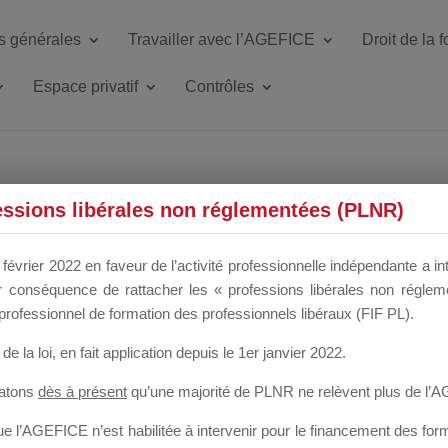
s générales
Travailler avec l’AGEFICE
Droit de la 
Espace privatif
Contrôles
ETTE DU DIR
essions libérales non réglementées (PLNR)
février 2022 en faveur de l’activité professionnelle indépendante a in
our conséquence de rattacher les « professions libérales non régl
 a un mois
professionnel de formation des professionnels libéraux (FIF PL).
de la loi
, en fait application depuis le 1er janvier 2022.
tatons
dès à présent
qu’une majorité de PLNR ne relèvent plus de l’
 l’AGEFICE n’est habilitée à intervenir pour le financement des forma