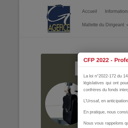
Accueil
Information
Mallette du Dirigeant
MALL
CFP 2022 - Prof
La loi n°2022-172 du 14 
législatives qui ont p
Groupe Public
il y
confrères du fonds inter
L’Urssaf,
en anticipation 
En pratique, nous cons
Nous vous rappelons que