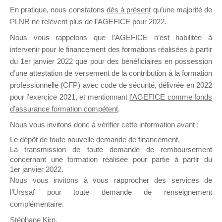
En pratique, nous constatons
dès à présent
qu’une majorité de
il y a un mois
PLNR ne relèvent plus de l’AGEFICE pour 2022.
Nous vous rappelons que l’AGEFICE n’est habilitée à
intervenir pour le financement des formations réalisées à partir
du 1er janvier 2022 que pour des bénéficiaires en possession
d’une attestation de versement de la contribution à la formation
Ce groupe est destiné aux Organismes de
professionnelle (CFP) avec code de sécurité, délivrée en 2022
Formation qui souhaitent répondre à l’Appel à
pour l’exercice 2021, et mentionnant
l’AGEFICE comme fonds
Propositions Mallette du Dirigeant.
d’assurance formation compétent
.
Nous vous invitons donc à vérifier cette information avant :
Ce groupe propose un forum dédié au support
sur lequel il est possible de laisser un message
Le dépôt de toute nouvelle demande de financement,
ou poser une question.
La transmission de toute demande de remboursement
concernant une formation réalisée pour partie à partir du
NB : Il est nécessaire d’être
inscrit(e)
pour
1er janvier 2022.
pouvoir rejoindre ce groupe
Nous vous invitons à vous rapprocher des services de
l’Urssaf pour toute demande de renseignement
complémentaire.
Stéphane Kirn,