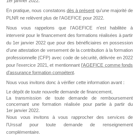
1er janvier 2022.
il y a un mois
En pratique, nous constatons
dès à présent
qu’une majorité de
PLNR ne relèvent plus de l’AGEFICE pour 2022.
Nous vous rappelons que l’AGEFICE n’est habilitée à
intervenir pour le financement des formations réalisées à partir
du 1er janvier 2022 que pour des bénéficiaires en possession
d’une attestation de versement de la contribution à la formation
Ce groupe est destiné aux Organismes de
professionnelle (CFP) avec code de sécurité, délivrée en 2022
Formation qui souhaitent répondre à l’Appel à
pour l’exercice 2021, et mentionnant
l’AGEFICE comme fonds
Propositions Mallette du Dirigeant.
d’assurance formation compétent
.
Ce groupe propose un forum dédié au support
Nous vous invitons donc à vérifier cette information avant :
sur lequel il est possible de laisser un message
Le dépôt de toute nouvelle demande de financement,
ou poser une question.
La transmission de toute demande de remboursement
concernant une formation réalisée pour partie à partir du
NB : Il est nécessaire d’être
inscrit(e)
pour
1er janvier 2022.
pouvoir rejoindre ce groupe
Nous vous invitons à vous rapprocher des services de
l’Urssaf pour toute demande de renseignement
complémentaire.