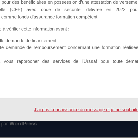
 pour des bénéficiaires en possession d’une attestation de versement
mation qui souhaitent répondre à l’Appel à Propositions Mallette du 
nnelle (CFP) avec code de sécurité, délivrée en 2022 pour
 comme fonds d’assurance formation compétent
.
 sur lequel il est possible de laisser un message ou poser une quest
à vérifier cette information avant :
ouvoir rejoindre ce groupe
elle demande de financement,
ute demande de remboursement concernant une formation réalisée p
à vous rapprocher des services de l’Urssaf pour toute dema
Accueil
Forum
i les offres sont bien prises en comptes ?
J'ai pris connaissance du message et je ne souhaite pl
 par
WordPress