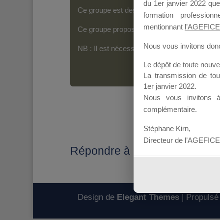
du 1er janvier 2022 que
Ce groupe est destiné aux Organismes de For
formation professio
mentionnant
l’AGEFICE
Ce groupe propose un forum dédié au support
Nous vous invitons donc 
NB : Il est nécessaire d’être
inscrit(e)
pour p
Le dépôt de toute nouv
La transmission de to
1er janvier 2022.
Nous vous invitons 
complémentaire.
Stéphane Kirn,
Directeur de l’AGEFICE
Répondre à : Comment savoir s
Design de
Elegant Themes
| Propulsé