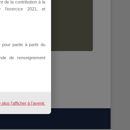
 de la contribution à la
Dirigeant.
 l’exercice 2021, et
ion.
our partie à partir du
nde de renseignement
us l'afficher à l'avenir.