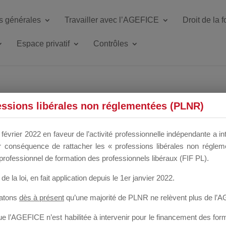
s générales
Travailler avec l’AGEFICE
Droit de la 
Espace privatif
Contrôles
ETTE DU DIR
essions libérales non réglementées (PLNR)
février 2022 en faveur de l’activité professionnelle indépendante a in
our conséquence de rattacher les « professions libérales non régl
 a un mois
professionnel de formation des professionnels libéraux (FIF PL).
de la loi
, en fait application depuis le 1er janvier 2022.
tatons
dès à présent
qu’une majorité de PLNR ne relèvent plus de l’
 l’AGEFICE n’est habilitée à intervenir pour le financement des forma