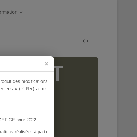
formation
IGEANT
troduit des modifications
ementées » (PLNR) à nos
AGEFICE pour 2022.
tions réalisées à partir