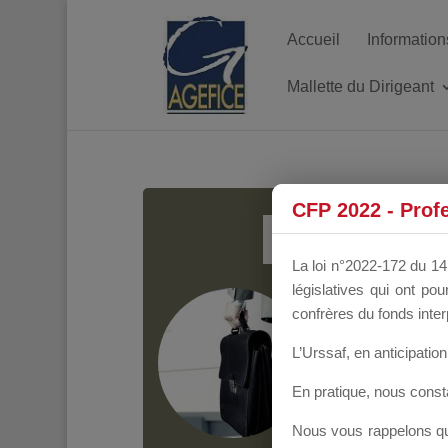
Accueil
Information
Mallette du Dirigeant
MALL
CFP 2022 - Prof
La loi n°2022-172 du 14 
législatives qui ont p
Groupe Public
il y
confrères du fonds inter
L’Urssaf,
en anticipation 
En pratique, nous cons
Nous vous rappelons que