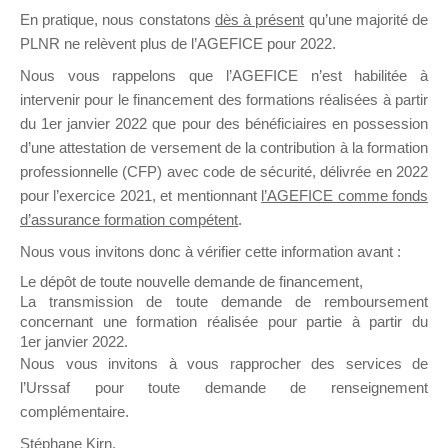
En pratique, nous constatons
dès à présent
qu’une majorité de
il y a un mois
PLNR ne relèvent plus de l’AGEFICE pour 2022.
Nous vous rappelons que l’AGEFICE n’est habilitée à
intervenir pour le financement des formations réalisées à partir
du 1er janvier 2022 que pour des bénéficiaires en possession
d’une attestation de versement de la contribution à la formation
Ce groupe est destiné aux Organismes de
professionnelle (CFP) avec code de sécurité, délivrée en 2022
Formation qui souhaitent répondre à l’Appel à
pour l’exercice 2021, et mentionnant
l’AGEFICE comme fonds
Propositions Mallette du Dirigeant.
d’assurance formation compétent
.
Nous vous invitons donc à vérifier cette information avant :
Ce groupe propose un forum dédié au support
sur lequel il est possible de laisser un message
Le dépôt de toute nouvelle demande de financement,
ou poser une question.
La transmission de toute demande de remboursement
concernant une formation réalisée pour partie à partir du
NB : Il est nécessaire d’être
inscrit(e)
pour
1er janvier 2022.
pouvoir rejoindre ce groupe
Nous vous invitons à vous rapprocher des services de
l’Urssaf pour toute demande de renseignement
complémentaire.
Stéphane Kirn,