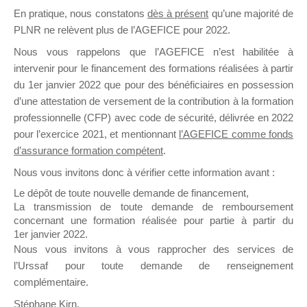
En pratique, nous constatons
dès à présent
qu’une majorité de
il y a un mois
PLNR ne relèvent plus de l’AGEFICE pour 2022.
Nous vous rappelons que l’AGEFICE n’est habilitée à
intervenir pour le financement des formations réalisées à partir
du 1er janvier 2022 que pour des bénéficiaires en possession
d’une attestation de versement de la contribution à la formation
Ce groupe est destiné aux Organismes de
professionnelle (CFP) avec code de sécurité, délivrée en 2022
Formation qui souhaitent répondre à l’Appel à
pour l’exercice 2021, et mentionnant
l’AGEFICE comme fonds
Propositions Mallette du Dirigeant.
d’assurance formation compétent
.
Nous vous invitons donc à vérifier cette information avant :
Ce groupe propose un forum dédié au support
sur lequel il est possible de laisser un message
Le dépôt de toute nouvelle demande de financement,
ou poser une question.
La transmission de toute demande de remboursement
concernant une formation réalisée pour partie à partir du
NB : Il est nécessaire d’être
inscrit(e)
pour
1er janvier 2022.
pouvoir rejoindre ce groupe
Nous vous invitons à vous rapprocher des services de
l’Urssaf pour toute demande de renseignement
complémentaire.
Stéphane Kirn,