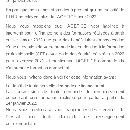
1er janvier 2022.
il y a un mois
En pratique, nous constatons
dès à présent
qu’une majorité de
PLNR ne relèvent plus de l’AGEFICE pour 2022.
Nous vous rappelons que l’AGEFICE n’est habilitée à
intervenir pour le financement des formations réalisées à partir
du 1er janvier 2022 que pour des bénéficiaires en possession
d’une attestation de versement de la contribution à la formation
Ce groupe est destiné aux Organismes de
professionnelle (CFP) avec code de sécurité, délivrée en 2022
Formation qui souhaitent répondre à l’Appel à
pour l’exercice 2021, et mentionnant
l’AGEFICE comme fonds
Propositions Mallette du Dirigeant.
d’assurance formation compétent
.
Ce groupe propose un forum dédié au support
Nous vous invitons donc à vérifier cette information avant :
sur lequel il est possible de laisser un message
Le dépôt de toute nouvelle demande de financement,
ou poser une question.
La transmission de toute demande de remboursement
concernant une formation réalisée pour partie à partir du
NB : Il est nécessaire d’être
inscrit(e)
pour
1er janvier 2022.
pouvoir rejoindre ce groupe
Nous vous invitons à vous rapprocher des services de
l’Urssaf pour toute demande de renseignement
complémentaire.