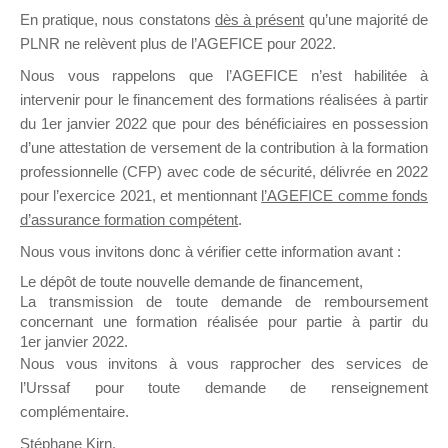
En pratique, nous constatons
dès à présent
qu’une majorité de
il y a un mois
PLNR ne relèvent plus de l’AGEFICE pour 2022.
Nous vous rappelons que l’AGEFICE n’est habilitée à
intervenir pour le financement des formations réalisées à partir
du 1er janvier 2022 que pour des bénéficiaires en possession
d’une attestation de versement de la contribution à la formation
Ce groupe est destiné aux Organismes de
professionnelle (CFP) avec code de sécurité, délivrée en 2022
Formation qui souhaitent répondre à l’Appel à
pour l’exercice 2021, et mentionnant
l’AGEFICE comme fonds
Propositions Mallette du Dirigeant.
d’assurance formation compétent
.
Nous vous invitons donc à vérifier cette information avant :
Ce groupe propose un forum dédié au support
sur lequel il est possible de laisser un message
Le dépôt de toute nouvelle demande de financement,
ou poser une question.
La transmission de toute demande de remboursement
concernant une formation réalisée pour partie à partir du
NB : Il est nécessaire d’être
inscrit(e)
pour
1er janvier 2022.
pouvoir rejoindre ce groupe
Nous vous invitons à vous rapprocher des services de
l’Urssaf pour toute demande de renseignement
complémentaire.
Stéphane Kirn,