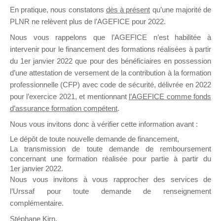
En pratique, nous constatons
dès à présent
qu’une majorité de
il y a un mois
PLNR ne relèvent plus de l’AGEFICE pour 2022.
Nous vous rappelons que l’AGEFICE n’est habilitée à
intervenir pour le financement des formations réalisées à partir
du 1er janvier 2022 que pour des bénéficiaires en possession
d’une attestation de versement de la contribution à la formation
Ce groupe est destiné aux Organismes de
professionnelle (CFP) avec code de sécurité, délivrée en 2022
Formation qui souhaitent répondre à l’Appel à
pour l’exercice 2021, et mentionnant
l’AGEFICE comme fonds
Propositions Mallette du Dirigeant.
d’assurance formation compétent
.
Nous vous invitons donc à vérifier cette information avant :
Ce groupe propose un forum dédié au support
sur lequel il est possible de laisser un message
Le dépôt de toute nouvelle demande de financement,
ou poser une question.
La transmission de toute demande de remboursement
concernant une formation réalisée pour partie à partir du
NB : Il est nécessaire d’être
inscrit(e)
pour
1er janvier 2022.
pouvoir rejoindre ce groupe
Nous vous invitons à vous rapprocher des services de
l’Urssaf pour toute demande de renseignement
complémentaire.
Stéphane Kirn,