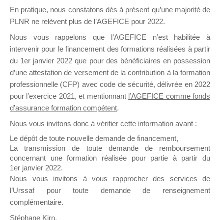
En pratique, nous constatons
dès à présent
qu’une majorité de
il y a un mois
PLNR ne relèvent plus de l’AGEFICE pour 2022.
Nous vous rappelons que l’AGEFICE n’est habilitée à
intervenir pour le financement des formations réalisées à partir
du 1er janvier 2022 que pour des bénéficiaires en possession
d’une attestation de versement de la contribution à la formation
Ce groupe est destiné aux Organismes de
professionnelle (CFP) avec code de sécurité, délivrée en 2022
Formation qui souhaitent répondre à l’Appel à
pour l’exercice 2021, et mentionnant
l’AGEFICE comme fonds
Propositions Mallette du Dirigeant.
d’assurance formation compétent
.
Nous vous invitons donc à vérifier cette information avant :
Ce groupe propose un forum dédié au support
sur lequel il est possible de laisser un message
Le dépôt de toute nouvelle demande de financement,
ou poser une question.
La transmission de toute demande de remboursement
concernant une formation réalisée pour partie à partir du
NB : Il est nécessaire d’être
inscrit(e)
pour
1er janvier 2022.
pouvoir rejoindre ce groupe
Nous vous invitons à vous rapprocher des services de
l’Urssaf pour toute demande de renseignement
complémentaire.
Stéphane Kirn,