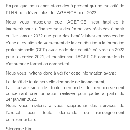
En pratique, nous constatons
dès à présent
qu’une majorité de
il y a un mois
PLNR ne relèvent plus de l’AGEFICE pour 2022.
Nous vous rappelons que l’AGEFICE n’est habilitée à
intervenir pour le financement des formations réalisées à partir
du 1er janvier 2022 que pour des bénéficiaires en possession
d’une attestation de versement de la contribution à la formation
Ce groupe est destiné aux Organismes de
professionnelle (CFP) avec code de sécurité, délivrée en 2022
Formation qui souhaitent répondre à l’Appel à
pour l’exercice 2021, et mentionnant
l’AGEFICE comme fonds
Propositions Mallette du Dirigeant.
d’assurance formation compétent
.
Nous vous invitons donc à vérifier cette information avant :
Ce groupe propose un forum dédié au support
sur lequel il est possible de laisser un message
Le dépôt de toute nouvelle demande de financement,
ou poser une question.
La transmission de toute demande de remboursement
concernant une formation réalisée pour partie à partir du
NB : Il est nécessaire d’être
inscrit(e)
pour
1er janvier 2022.
pouvoir rejoindre ce groupe
Nous vous invitons à vous rapprocher des services de
l’Urssaf pour toute demande de renseignement
complémentaire.
Stéphane Kirn,