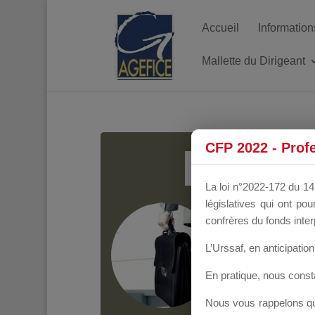
Accueil
Information
Mallette du Dirigeant
MALL
CFP 2022 - Prof
La loi n°2022-172 du 14 
législatives qui ont p
Groupe Public
il y
confrères du fonds inter
L’Urssaf,
en anticipation 
En pratique, nous cons
Nous vous rappelons que