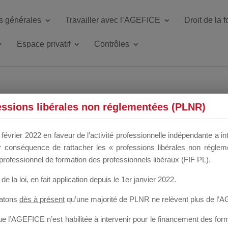
s générales
Travailler avec l’AGEFICE
Droit de la 
Espace privatif
Contrôles
ETTE DU DIR
essions libérales non réglementées (PLNR)
février 2022 en faveur de l’activité professionnelle indépendante a in
our conséquence de rattacher les « professions libérales non régl
 a un mois
professionnel de formation des professionnels libéraux (FIF PL).
de la loi
, en fait application depuis le 1er janvier 2022.
tatons
dès à présent
qu’une majorité de PLNR ne relèvent plus de l’
 l’AGEFICE n’est habilitée à intervenir pour le financement des forma