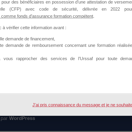
 pour des bénéficiaires en possession d’une attestation de versement
mation qui souhaitent répondre à l’Appel à Propositions Mallette du 
nnelle (CFP) avec code de sécurité, délivrée en 2022 pour
 comme fonds d’assurance formation compétent
.
 sur lequel il est possible de laisser un message ou poser une quest
à vérifier cette information avant :
ouvoir rejoindre ce groupe
elle demande de financement,
ute demande de remboursement concernant une formation réalisée p
à vous rapprocher des services de l’Urssaf pour toute dema
Accueil
Forum
ERS PDF
J'ai pris connaissance du message et je ne souhaite pl
 par
WordPress