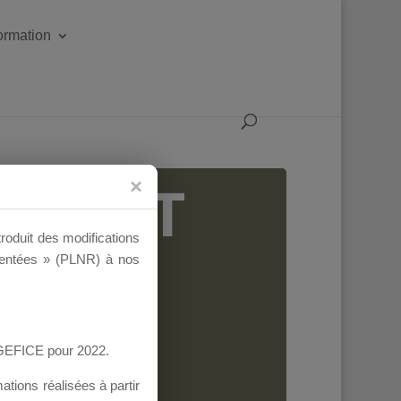
formation
IGEANT
troduit des modifications
ementées » (PLNR) à nos
AGEFICE pour 2022.
tions réalisées à partir