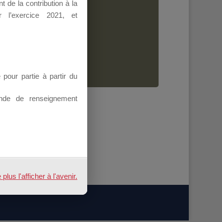
 de la contribution à la
Dirigeant.
 l’exercice 2021, et
ion.
our partie à partir du
nde de renseignement
us l'afficher à l'avenir.