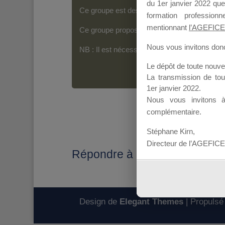
du 1er janvier 2022 que
Ce groupe est destiné aux Organismes de For
formation professio
mentionnant
l’AGEFICE
Ce groupe propose un forum dédié au support
Nous vous invitons donc 
NB : Il est nécessaire d’être
inscrit(e)
pour p
Le dépôt de toute nouv
La transmission de to
1er janvier 2022.
Nous vous invitons 
complémentaire.
Stéphane Kirn,
Directeur de l’AGEFICE
Répondre à : DEPOT FICHI
Design de
Elegant Themes
| Propulsé