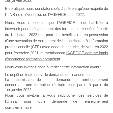
1er janvier 2022.
il y a un mois
En pratique, nous constatons
dès à présent
qu’une majorité de
PLNR ne relèvent plus de l’AGEFICE pour 2022.
Nous vous rappelons que l’AGEFICE n’est habilitée à
intervenir pour le financement des formations réalisées à partir
du 1er janvier 2022 que pour des bénéficiaires en possession
d’une attestation de versement de la contribution à la formation
Ce groupe est destiné aux Organismes de
professionnelle (CFP) avec code de sécurité, délivrée en 2022
Formation qui souhaitent répondre à l’Appel à
pour l’exercice 2021, et mentionnant
l’AGEFICE comme fonds
Propositions Mallette du Dirigeant.
d’assurance formation compétent
.
Ce groupe propose un forum dédié au support
Nous vous invitons donc à vérifier cette information avant :
sur lequel il est possible de laisser un message
Le dépôt de toute nouvelle demande de financement,
ou poser une question.
La transmission de toute demande de remboursement
concernant une formation réalisée pour partie à partir du
NB : Il est nécessaire d’être
inscrit(e)
pour
1er janvier 2022.
pouvoir rejoindre ce groupe
Nous vous invitons à vous rapprocher des services de
l’Urssaf pour toute demande de renseignement
complémentaire.