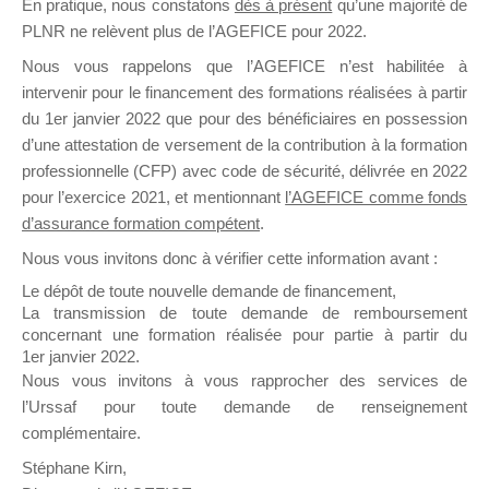
En pratique, nous constatons
dès à présent
qu’une majorité de
il y a un mois
PLNR ne relèvent plus de l’AGEFICE pour 2022.
Nous vous rappelons que l’AGEFICE n’est habilitée à
intervenir pour le financement des formations réalisées à partir
du 1er janvier 2022 que pour des bénéficiaires en possession
d’une attestation de versement de la contribution à la formation
professionnelle (CFP) avec code de sécurité, délivrée en 2022
Ce groupe est destiné aux Organismes de
pour l’exercice 2021, et mentionnant
l’AGEFICE comme fonds
Formation qui souhaitent répondre à l’Appel à
d’assurance formation compétent
.
Propositions Mallette du Dirigeant.
Nous vous invitons donc à vérifier cette information avant :
Ce groupe propose un forum dédié au support
Le dépôt de toute nouvelle demande de financement,
sur lequel il est possible de laisser un message
La transmission de toute demande de remboursement
ou poser une question.
concernant une formation réalisée pour partie à partir du
1er janvier 2022.
NB : Il est nécessaire d’être
inscrit(e)
pour
Nous vous invitons à vous rapprocher des services de
pouvoir rejoindre ce groupe
l’Urssaf pour toute demande de renseignement
complémentaire.
Stéphane Kirn,