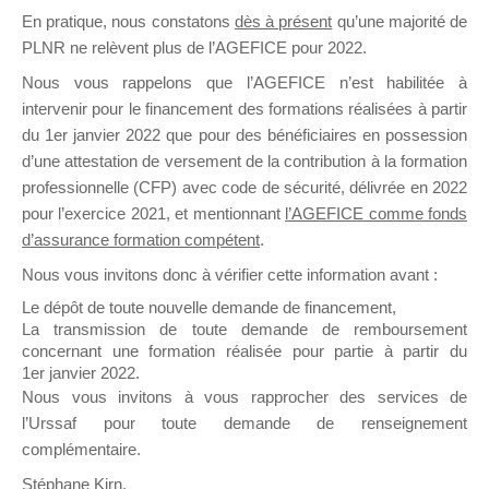
En pratique, nous constatons
dès à présent
qu’une majorité de
il y a un mois
PLNR ne relèvent plus de l’AGEFICE pour 2022.
Nous vous rappelons que l’AGEFICE n’est habilitée à
intervenir pour le financement des formations réalisées à partir
du 1er janvier 2022 que pour des bénéficiaires en possession
d’une attestation de versement de la contribution à la formation
Ce groupe est destiné aux Organismes de
professionnelle (CFP) avec code de sécurité, délivrée en 2022
Formation qui souhaitent répondre à l’Appel à
pour l’exercice 2021, et mentionnant
l’AGEFICE comme fonds
Propositions Mallette du Dirigeant.
d’assurance formation compétent
.
Nous vous invitons donc à vérifier cette information avant :
Ce groupe propose un forum dédié au support
sur lequel il est possible de laisser un message
Le dépôt de toute nouvelle demande de financement,
ou poser une question.
La transmission de toute demande de remboursement
concernant une formation réalisée pour partie à partir du
NB : Il est nécessaire d’être
inscrit(e)
pour
1er janvier 2022.
pouvoir rejoindre ce groupe
Nous vous invitons à vous rapprocher des services de
l’Urssaf pour toute demande de renseignement
complémentaire.
Stéphane Kirn,