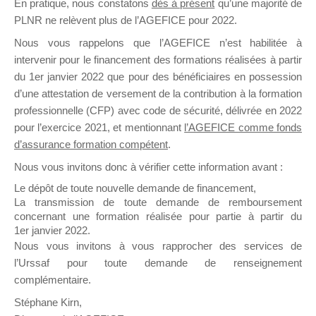
En pratique, nous constatons
dès à présent
qu’une majorité de
il y a un mois
PLNR ne relèvent plus de l’AGEFICE pour 2022.
Nous vous rappelons que l’AGEFICE n’est habilitée à
intervenir pour le financement des formations réalisées à partir
du 1er janvier 2022 que pour des bénéficiaires en possession
d’une attestation de versement de la contribution à la formation
professionnelle (CFP) avec code de sécurité, délivrée en 2022
Ce groupe est destiné aux Organismes de
pour l’exercice 2021, et mentionnant
l’AGEFICE comme fonds
Formation qui souhaitent répondre à l’Appel à
d’assurance formation compétent
.
Propositions Mallette du Dirigeant.
Nous vous invitons donc à vérifier cette information avant :
Ce groupe propose un forum dédié au support
Le dépôt de toute nouvelle demande de financement,
sur lequel il est possible de laisser un message
La transmission de toute demande de remboursement
ou poser une question.
concernant une formation réalisée pour partie à partir du
1er janvier 2022.
NB : Il est nécessaire d’être
inscrit(e)
pour
Nous vous invitons à vous rapprocher des services de
pouvoir rejoindre ce groupe
l’Urssaf pour toute demande de renseignement
complémentaire.
Stéphane Kirn,