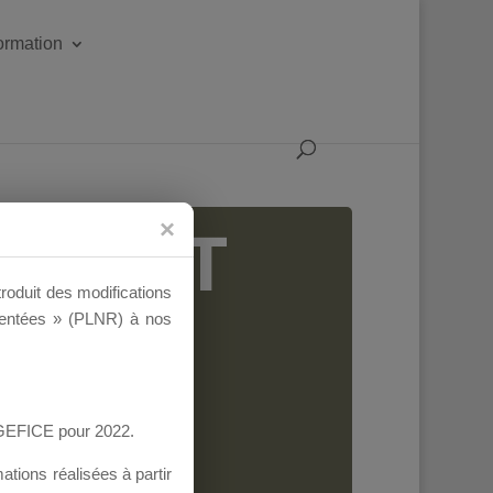
formation
IGEANT
troduit des modifications
ementées » (PLNR) à nos
AGEFICE pour 2022.
tions réalisées à partir