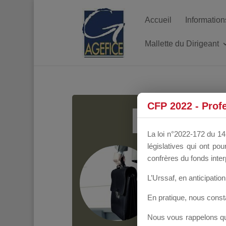
Accueil
Information
Mallette du Dirigeant
MALL
CFP 2022 - Prof
La loi n°2022-172 du 14 
législatives qui ont p
Groupe Public
il y
confrères du fonds inter
L’Urssaf,
en anticipation 
En pratique, nous cons
Nous vous rappelons que