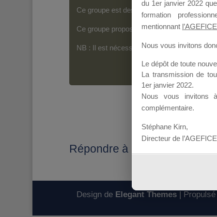
du 1er janvier 2022 que
Ce groupe est destiné aux Organismes de For
formation professio
mentionnant
l’AGEFICE
Ce groupe propose un forum dédié au support
Nous vous invitons donc 
NB : Il est nécessaire d’être
inscrit(e)
pour p
Le dépôt de toute nouv
La transmission de to
1er janvier 2022.
Nous vous invitons 
complémentaire.
Stéphane Kirn,
Directeur de l’AGEFICE
Répondre à : acte d'engagem
Design de
Elegant Themes
| Propulsé