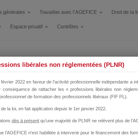
s générales
Travailler avec l’AGEFICE
Droit de la 
Espace privatif
Contrôles
ETTE DU DIR
essions libérales non réglementées (PLNR)
février 2022 en faveur de l’activité professionnelle indépendante a in
our conséquence de rattacher les « professions libérales non régl
 a un mois
professionnel de formation des professionnels libéraux (FIF PL).
de la loi
, en fait application depuis le 1er janvier 2022.
tatons
dès à présent
qu’une majorité de PLNR ne relèvent plus de l’
 l’AGEFICE n’est habilitée à intervenir pour le financement des forma