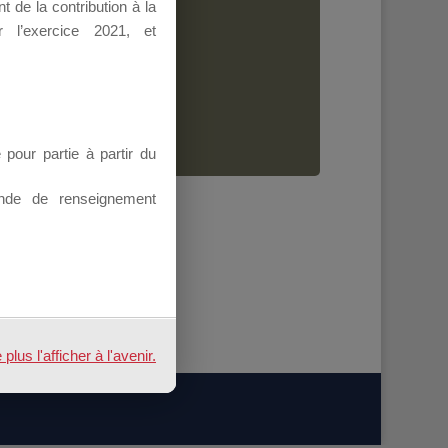
 de la contribution à la
Dirigeant.
 l’exercice 2021, et
ion.
our partie à partir du
nde de renseignement
us l'afficher à l'avenir.