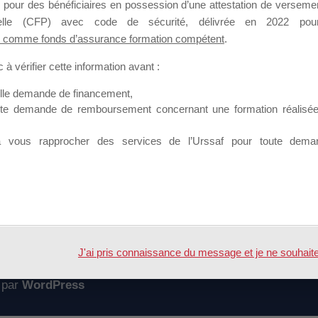
 pour des bénéficiaires en possession d’une attestation de versement
mation qui souhaitent répondre à l’Appel à Propositions Mallette du 
nnelle (CFP) avec code de sécurité, délivrée en 2022 pour
 comme fonds d’assurance formation compétent
.
 sur lequel il est possible de laisser un message ou poser une quest
à vérifier cette information avant :
ouvoir rejoindre ce groupe
elle demande de financement,
ute demande de remboursement concernant une formation réalisée p
à vous rapprocher des services de l’Urssaf pour toute dema
Accueil
Forum
ent
J'ai pris connaissance du message et je ne souhaite pl
 par
WordPress