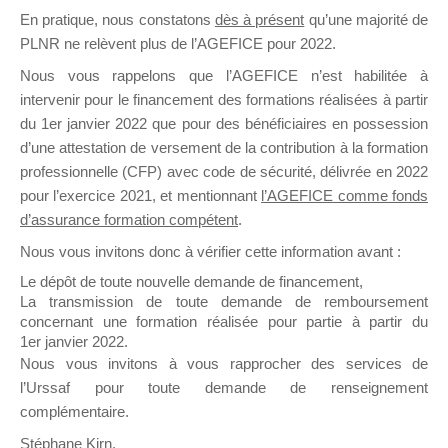
En pratique, nous constatons
dès à présent
qu’une majorité de
il y a un mois
PLNR ne relèvent plus de l’AGEFICE pour 2022.
Nous vous rappelons que l’AGEFICE n’est habilitée à
intervenir pour le financement des formations réalisées à partir
du 1er janvier 2022 que pour des bénéficiaires en possession
d’une attestation de versement de la contribution à la formation
Ce groupe est destiné aux Organismes de
professionnelle (CFP) avec code de sécurité, délivrée en 2022
Formation qui souhaitent répondre à l’Appel à
pour l’exercice 2021, et mentionnant
l’AGEFICE comme fonds
Propositions Mallette du Dirigeant.
d’assurance formation compétent
.
Nous vous invitons donc à vérifier cette information avant :
Ce groupe propose un forum dédié au support
sur lequel il est possible de laisser un message
Le dépôt de toute nouvelle demande de financement,
ou poser une question.
La transmission de toute demande de remboursement
concernant une formation réalisée pour partie à partir du
NB : Il est nécessaire d’être
inscrit(e)
pour
1er janvier 2022.
pouvoir rejoindre ce groupe
Nous vous invitons à vous rapprocher des services de
l’Urssaf pour toute demande de renseignement
complémentaire.
Stéphane Kirn,