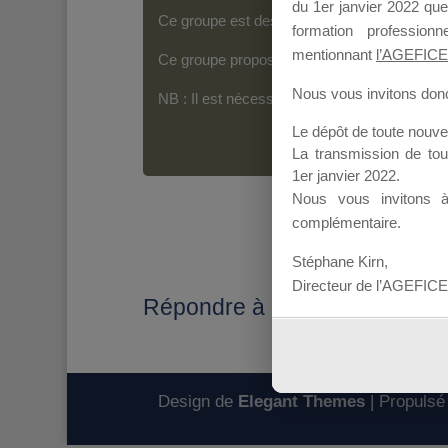
du 1er janvier 2022 que
Ce groupe est destiné aux Organismes de For
formation professio
mentionnant
l’AGEFICE
Ce groupe propose un forum dédié au support
Nous vous invitons donc 
NB : Il est nécessaire d’être
inscrit(e)
pour p
Le dépôt de toute nouv
La transmission de to
1er janvier 2022.
Nous vous invitons 
complémentaire.
Stéphane Kirn,
Directeur de l’AGEFICE
Répondre à : acte d'engagem
Design de
Elegant Themes
| Propulsé