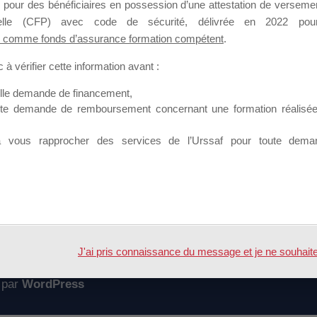
 pour des bénéficiaires en possession d’une attestation de versement
mation qui souhaitent répondre à l’Appel à Propositions Mallette du 
nnelle (CFP) avec code de sécurité, délivrée en 2022 pour
 comme fonds d’assurance formation compétent
.
 sur lequel il est possible de laisser un message ou poser une quest
à vérifier cette information avant :
ouvoir rejoindre ce groupe
elle demande de financement,
ute demande de remboursement concernant une formation réalisée p
à vous rapprocher des services de l’Urssaf pour toute dema
Accueil
Forum
ent
J'ai pris connaissance du message et je ne souhaite pl
 par
WordPress