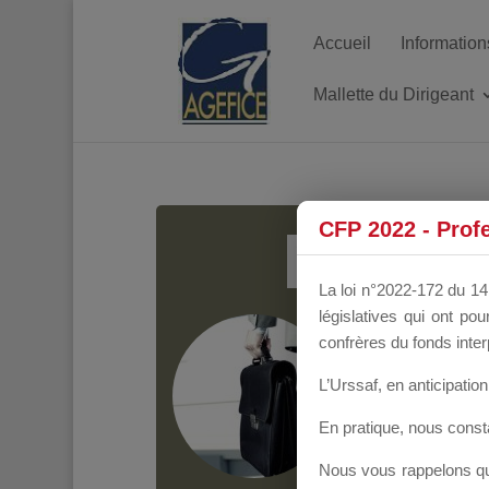
Accueil
Information
Mallette du Dirigeant
MALL
CFP 2022 - Prof
La loi n°2022-172 du 14 
législatives qui ont p
Groupe Public
il y
confrères du fonds inter
L’Urssaf,
en anticipation 
En pratique, nous cons
Nous vous rappelons que