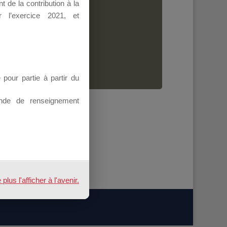
 de la contribution à la
Dirigeant.
 l’exercice 2021, et
ion.
our partie à partir du
nde de renseignement
us l'afficher à l'avenir.