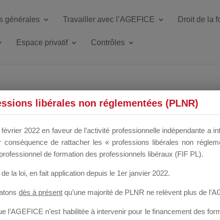
s générales
Travailler avec l’AGEFICE
Droit de la 
Espace privatif
Contrôles
ETTE DU DIR
essions libérales non réglementées (PLNR)
février 2022 en faveur de l’activité professionnelle indépendante a in
our conséquence de rattacher les « professions libérales non régl
 a un mois
professionnel de formation des professionnels libéraux (FIF PL).
de la loi
, en fait application depuis le 1er janvier 2022.
tatons
dès à présent
qu’une majorité de PLNR ne relèvent plus de l’
 l’AGEFICE n’est habilitée à intervenir pour le financement des forma