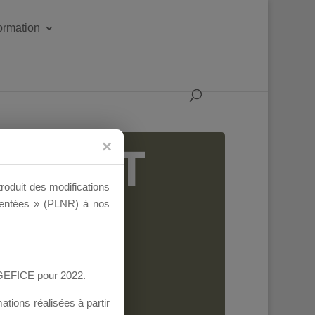
formation
IGEANT
troduit des modifications
ementées » (PLNR) à nos
AGEFICE pour 2022.
tions réalisées à partir