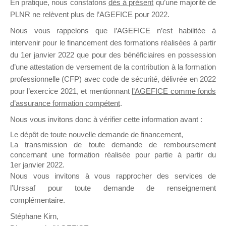
En pratique, nous constatons
dès à présent
qu’une majorité de
il y a un mois
PLNR ne relèvent plus de l’AGEFICE pour 2022.
Nous vous rappelons que l’AGEFICE n’est habilitée à
intervenir pour le financement des formations réalisées à partir
du 1er janvier 2022 que pour des bénéficiaires en possession
d’une attestation de versement de la contribution à la formation
professionnelle (CFP) avec code de sécurité, délivrée en 2022
Ce groupe est destiné aux Organismes de
pour l’exercice 2021, et mentionnant
l’AGEFICE comme fonds
Formation qui souhaitent répondre à l’Appel à
d’assurance formation compétent
.
Propositions Mallette du Dirigeant.
Nous vous invitons donc à vérifier cette information avant :
Ce groupe propose un forum dédié au support
Le dépôt de toute nouvelle demande de financement,
sur lequel il est possible de laisser un message
La transmission de toute demande de remboursement
ou poser une question.
concernant une formation réalisée pour partie à partir du
1er janvier 2022.
NB : Il est nécessaire d’être
inscrit(e)
pour
Nous vous invitons à vous rapprocher des services de
pouvoir rejoindre ce groupe
l’Urssaf pour toute demande de renseignement
complémentaire.
Stéphane Kirn,