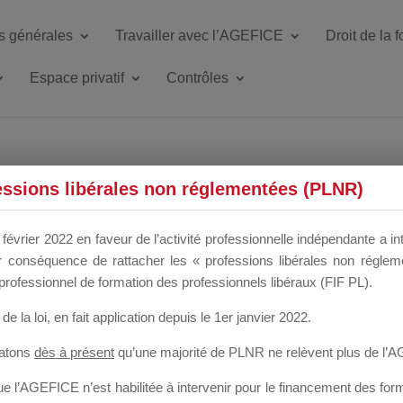
s générales
Travailler avec l’AGEFICE
Droit de la 
Espace privatif
Contrôles
ETTE DU DIR
essions libérales non réglementées (PLNR)
février 2022 en faveur de l’activité professionnelle indépendante a in
our conséquence de rattacher les « professions libérales non régl
 a un mois
professionnel de formation des professionnels libéraux (FIF PL).
de la loi
, en fait application depuis le 1er janvier 2022.
tatons
dès à présent
qu’une majorité de PLNR ne relèvent plus de l’
 l’AGEFICE n’est habilitée à intervenir pour le financement des forma