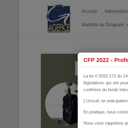
Accueil
Information
Mallette du Dirigeant
MALL
CFP 2022 - Prof
La loi n°2022-172 du 14 
législatives qui ont p
Groupe Public
il y
confrères du fonds inter
L’Urssaf,
en anticipation 
En pratique, nous cons
Nous vous rappelons que