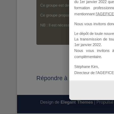
du 1er janvier 2022 que
Ce groupe est destiné aux Organismes de For
formation professio
mentionnant
l’AGEFICE
Ce groupe propose un forum dédié au support
Nous vous invitons donc 
NB : Il est nécessaire d’être
inscrit(e)
pour p
Le dépôt de toute nouv
La transmission de to
1er janvier 2022.
Nous vous invitons 
complémentaire.
Stéphane Kirn,
Directeur de l’AGEFICE
Répondre à : Contenu dossie
Design de
Elegant Themes
| Propulsé