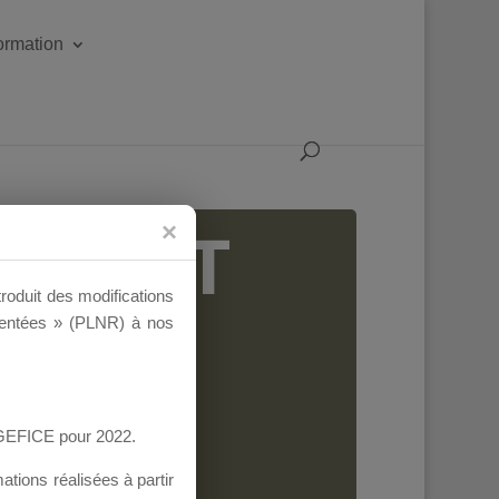
formation
IGEANT
troduit des modifications
ementées » (PLNR) à nos
AGEFICE pour 2022.
tions réalisées à partir