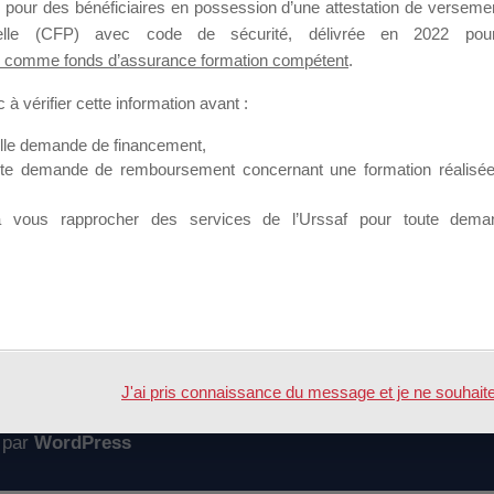
 pour des bénéficiaires en possession d’une attestation de versement
mation qui souhaitent répondre à l’Appel à Propositions Mallette du 
nnelle (CFP) avec code de sécurité, délivrée en 2022 pour
 comme fonds d’assurance formation compétent
.
 sur lequel il est possible de laisser un message ou poser une quest
à vérifier cette information avant :
ouvoir rejoindre ce groupe
elle demande de financement,
ute demande de remboursement concernant une formation réalisée p
à vous rapprocher des services de l’Urssaf pour toute dema
Accueil
Forum
r candidature
J'ai pris connaissance du message et je ne souhaite pl
 par
WordPress