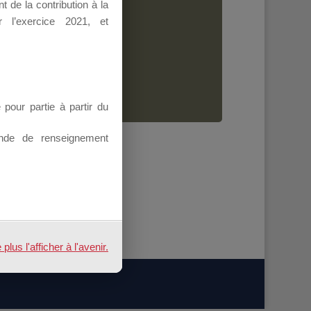
 de la contribution à la
Dirigeant.
 l’exercice 2021, et
ion.
our partie à partir du
nde de renseignement
us l'afficher à l'avenir.