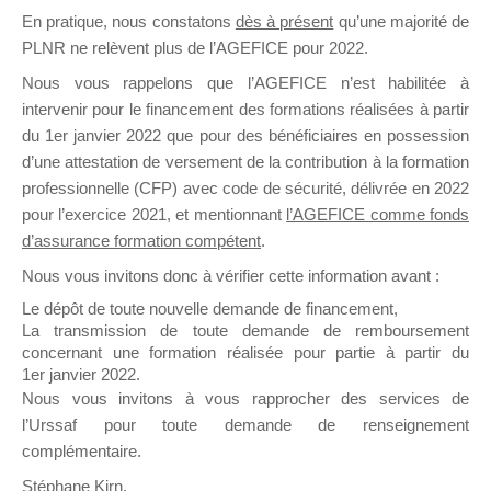
En pratique, nous constatons
dès à présent
qu’une majorité de
il y a un mois
PLNR ne relèvent plus de l’AGEFICE pour 2022.
Nous vous rappelons que l’AGEFICE n’est habilitée à
intervenir pour le financement des formations réalisées à partir
du 1er janvier 2022 que pour des bénéficiaires en possession
d’une attestation de versement de la contribution à la formation
Ce groupe est destiné aux Organismes de
professionnelle (CFP) avec code de sécurité, délivrée en 2022
Formation qui souhaitent répondre à l’Appel à
pour l’exercice 2021, et mentionnant
l’AGEFICE comme fonds
Propositions Mallette du Dirigeant.
d’assurance formation compétent
.
Nous vous invitons donc à vérifier cette information avant :
Ce groupe propose un forum dédié au support
sur lequel il est possible de laisser un message
Le dépôt de toute nouvelle demande de financement,
ou poser une question.
La transmission de toute demande de remboursement
concernant une formation réalisée pour partie à partir du
NB : Il est nécessaire d’être
inscrit(e)
pour
1er janvier 2022.
pouvoir rejoindre ce groupe
Nous vous invitons à vous rapprocher des services de
l’Urssaf pour toute demande de renseignement
complémentaire.
Stéphane Kirn,