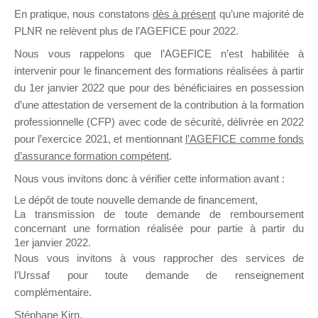
En pratique, nous constatons
dès à présent
qu’une majorité de
il y a un mois
PLNR ne relèvent plus de l’AGEFICE pour 2022.
Nous vous rappelons que l’AGEFICE n’est habilitée à
intervenir pour le financement des formations réalisées à partir
du 1er janvier 2022 que pour des bénéficiaires en possession
d’une attestation de versement de la contribution à la formation
Ce groupe est destiné aux Organismes de
professionnelle (CFP) avec code de sécurité, délivrée en 2022
Formation qui souhaitent répondre à l’Appel à
pour l’exercice 2021, et mentionnant
l’AGEFICE comme fonds
Propositions Mallette du Dirigeant.
d’assurance formation compétent
.
Nous vous invitons donc à vérifier cette information avant :
Ce groupe propose un forum dédié au support
sur lequel il est possible de laisser un message
Le dépôt de toute nouvelle demande de financement,
ou poser une question.
La transmission de toute demande de remboursement
concernant une formation réalisée pour partie à partir du
NB : Il est nécessaire d’être
inscrit(e)
pour
1er janvier 2022.
pouvoir rejoindre ce groupe
Nous vous invitons à vous rapprocher des services de
l’Urssaf pour toute demande de renseignement
complémentaire.
Stéphane Kirn,