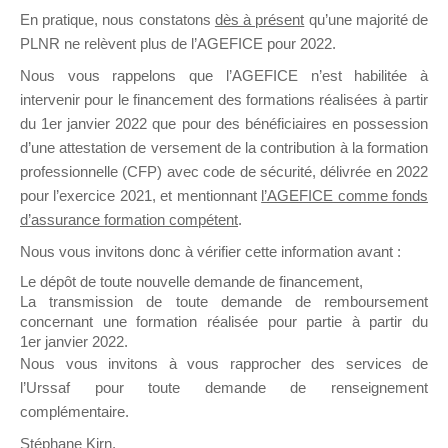
En pratique, nous constatons
dès à présent
qu’une majorité de
il y a un mois
PLNR ne relèvent plus de l’AGEFICE pour 2022.
Nous vous rappelons que l’AGEFICE n’est habilitée à
intervenir pour le financement des formations réalisées à partir
du 1er janvier 2022 que pour des bénéficiaires en possession
d’une attestation de versement de la contribution à la formation
Ce groupe est destiné aux Organismes de
professionnelle (CFP) avec code de sécurité, délivrée en 2022
Formation qui souhaitent répondre à l’Appel à
pour l’exercice 2021, et mentionnant
l’AGEFICE comme fonds
Propositions Mallette du Dirigeant.
d’assurance formation compétent
.
Nous vous invitons donc à vérifier cette information avant :
Ce groupe propose un forum dédié au support
sur lequel il est possible de laisser un message
Le dépôt de toute nouvelle demande de financement,
ou poser une question.
La transmission de toute demande de remboursement
concernant une formation réalisée pour partie à partir du
NB : Il est nécessaire d’être
inscrit(e)
pour
1er janvier 2022.
pouvoir rejoindre ce groupe
Nous vous invitons à vous rapprocher des services de
l’Urssaf pour toute demande de renseignement
complémentaire.
Stéphane Kirn,