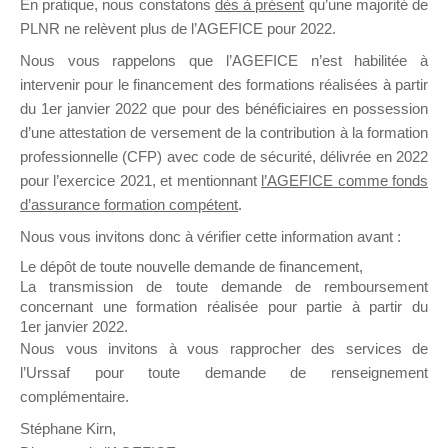
En pratique, nous constatons
dès à présent
qu’une majorité de
il y a un mois
PLNR ne relèvent plus de l’AGEFICE pour 2022.
Nous vous rappelons que l’AGEFICE n’est habilitée à
intervenir pour le financement des formations réalisées à partir
du 1er janvier 2022 que pour des bénéficiaires en possession
d’une attestation de versement de la contribution à la formation
professionnelle (CFP) avec code de sécurité, délivrée en 2022
Ce groupe est destiné aux Organismes de
pour l’exercice 2021, et mentionnant
l’AGEFICE comme fonds
Formation qui souhaitent répondre à l’Appel à
d’assurance formation compétent
.
Propositions Mallette du Dirigeant.
Nous vous invitons donc à vérifier cette information avant :
Ce groupe propose un forum dédié au support
Le dépôt de toute nouvelle demande de financement,
sur lequel il est possible de laisser un message
La transmission de toute demande de remboursement
ou poser une question.
concernant une formation réalisée pour partie à partir du
1er janvier 2022.
NB : Il est nécessaire d’être
inscrit(e)
pour
Nous vous invitons à vous rapprocher des services de
pouvoir rejoindre ce groupe
l’Urssaf pour toute demande de renseignement
complémentaire.
Stéphane Kirn,