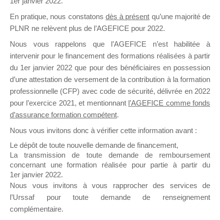
1er janvier 2022.
il y a un mois
En pratique, nous constatons
dès à présent
qu’une majorité de
PLNR ne relèvent plus de l’AGEFICE pour 2022.
Nous vous rappelons que l’AGEFICE n’est habilitée à
intervenir pour le financement des formations réalisées à partir
du 1er janvier 2022 que pour des bénéficiaires en possession
d’une attestation de versement de la contribution à la formation
Ce groupe est destiné aux Organismes de
professionnelle (CFP) avec code de sécurité, délivrée en 2022
Formation qui souhaitent répondre à l’Appel à
pour l’exercice 2021, et mentionnant
l’AGEFICE comme fonds
Propositions Mallette du Dirigeant.
d’assurance formation compétent
.
Ce groupe propose un forum dédié au support
Nous vous invitons donc à vérifier cette information avant :
sur lequel il est possible de laisser un message
Le dépôt de toute nouvelle demande de financement,
ou poser une question.
La transmission de toute demande de remboursement
concernant une formation réalisée pour partie à partir du
NB : Il est nécessaire d’être
inscrit(e)
pour
1er janvier 2022.
pouvoir rejoindre ce groupe
Nous vous invitons à vous rapprocher des services de
l’Urssaf pour toute demande de renseignement
complémentaire.