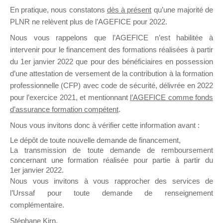
En pratique, nous constatons
dès à présent
qu’une majorité de
il y a un mois
PLNR ne relèvent plus de l’AGEFICE pour 2022.
Nous vous rappelons que l’AGEFICE n’est habilitée à
intervenir pour le financement des formations réalisées à partir
du 1er janvier 2022 que pour des bénéficiaires en possession
d’une attestation de versement de la contribution à la formation
Ce groupe est destiné aux Organismes de
professionnelle (CFP) avec code de sécurité, délivrée en 2022
Formation qui souhaitent répondre à l’Appel à
pour l’exercice 2021, et mentionnant
l’AGEFICE comme fonds
Propositions Mallette du Dirigeant.
d’assurance formation compétent
.
Nous vous invitons donc à vérifier cette information avant :
Ce groupe propose un forum dédié au support
sur lequel il est possible de laisser un message
Le dépôt de toute nouvelle demande de financement,
ou poser une question.
La transmission de toute demande de remboursement
concernant une formation réalisée pour partie à partir du
NB : Il est nécessaire d’être
inscrit(e)
pour
1er janvier 2022.
pouvoir rejoindre ce groupe
Nous vous invitons à vous rapprocher des services de
l’Urssaf pour toute demande de renseignement
complémentaire.
Stéphane Kirn,