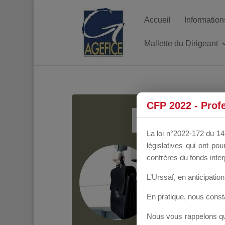
Accueil
Information
Mallette du Dirigeant
MALL
CFP 2022 - Prof
La loi n°2022-172 du 14 
législatives qui ont p
Groupe Public
il y
confrères du fonds inter
L’Urssaf,
en anticipation 
En pratique, nous cons
Nous vous rappelons que