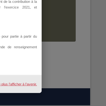
 de la contribution à la
Dirigeant.
 l’exercice 2021, et
ion.
our partie à partir du
nde de renseignement
us l'afficher à l'avenir.