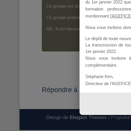
du 1er janvier 2022 que
Ce groupe est destiné aux Organismes de For
formation professio
mentionnant
l’AGEFICE
Ce groupe propose un forum dédié au support
Nous vous invitons donc 
NB : Il est nécessaire d’être
inscrit(e)
pour p
Le dépôt de toute nouv
La transmission de to
1er janvier 2022.
Nous vous invitons 
complémentaire.
Stéphane Kirn,
Directeur de l’AGEFICE
Répondre à : Déplacé: Acte 
Design de
Elegant Themes
| Propulsé