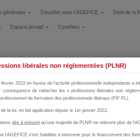
s générales
Travailler avec l’AGEFICE
Droit de la 
Espace privatif
Contrôles
ETTE DU DIR
essions libérales non réglementées (PLNR)
février 2022 en faveur de l’activité professionnelle indépendante a in
our conséquence de rattacher les « professions libérales non régl
 a un mois
professionnel de formation des professionnels libéraux (FIF PL).
de la loi
, en fait application depuis le 1er janvier 2022.
tatons
dès à présent
qu’une majorité de PLNR ne relèvent plus de l’
 l’AGEFICE n’est habilitée à intervenir pour le financement des forma