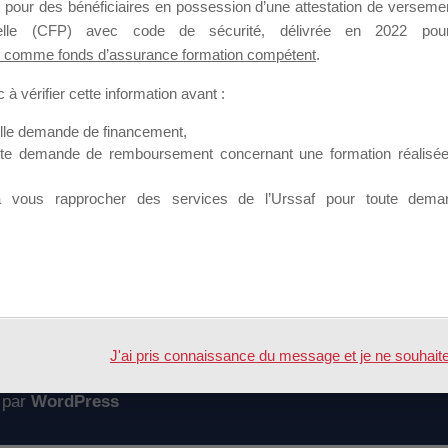
 pour des bénéficiaires en possession d’une attestation de versement
mation qui souhaitent répondre à l’Appel à Propositions Mallette du 
nnelle (CFP) avec code de sécurité, délivrée en 2022 pour
 comme fonds d’assurance formation compétent
.
 sur lequel il est possible de laisser un message ou poser une quest
à vérifier cette information avant :
ouvoir rejoindre ce groupe
elle demande de financement,
ute demande de remboursement concernant une formation réalisée p
à vous rapprocher des services de l’Urssaf pour toute dema
Accueil
Forum
d'Engagement
J'ai pris connaissance du message et je ne souhaite pl
 par
WordPress