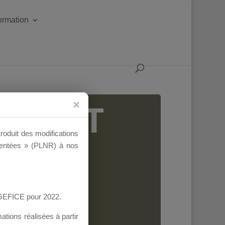
formation
IGEANT
troduit des modifications
ementées » (PLNR) à nos
AGEFICE pour 2022.
tions réalisées à partir