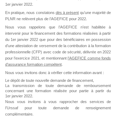
1er janvier 2022.
il y a un mois
En pratique, nous constatons
dès à présent
qu’une majorité de
PLNR ne relèvent plus de l’AGEFICE pour 2022.
Nous vous rappelons que l’AGEFICE n’est habilitée à
intervenir pour le financement des formations réalisées à partir
du 1er janvier 2022 que pour des bénéficiaires en possession
Ce groupe est destiné aux Organismes de
d’une attestation de versement de la contribution à la formation
Formation qui souhaitent répondre à l’Appel à
professionnelle (CFP) avec code de sécurité, délivrée en 2022
Propositions Mallette du Dirigeant.
pour l’exercice 2021, et mentionnant
l’AGEFICE comme fonds
d’assurance formation compétent
.
Ce groupe propose un forum dédié au support
sur lequel il est possible de laisser un message
Nous vous invitons donc à vérifier cette information avant :
ou poser une question.
Le dépôt de toute nouvelle demande de financement,
La transmission de toute demande de remboursement
NB : Il est nécessaire d’être
inscrit(e)
pour
concernant une formation réalisée pour partie à partir du
pouvoir rejoindre ce groupe
1er janvier 2022.
Nous vous invitons à vous rapprocher des services de
l’Urssaf pour toute demande de renseignement
complémentaire.