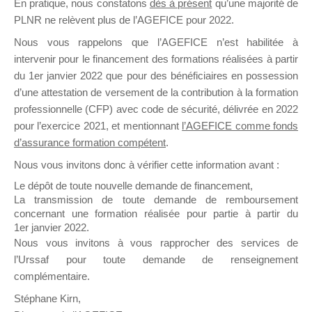
En pratique, nous constatons
dès à présent
qu’une majorité de
il y a un mois
PLNR ne relèvent plus de l’AGEFICE pour 2022.
Nous vous rappelons que l’AGEFICE n’est habilitée à
intervenir pour le financement des formations réalisées à partir
du 1er janvier 2022 que pour des bénéficiaires en possession
d’une attestation de versement de la contribution à la formation
professionnelle (CFP) avec code de sécurité, délivrée en 2022
Ce groupe est destiné aux Organismes de
pour l’exercice 2021, et mentionnant
l’AGEFICE comme fonds
Formation qui souhaitent répondre à l’Appel à
d’assurance formation compétent
.
Propositions Mallette du Dirigeant.
Nous vous invitons donc à vérifier cette information avant :
Ce groupe propose un forum dédié au support
Le dépôt de toute nouvelle demande de financement,
sur lequel il est possible de laisser un message
La transmission de toute demande de remboursement
ou poser une question.
concernant une formation réalisée pour partie à partir du
1er janvier 2022.
NB : Il est nécessaire d’être
inscrit(e)
pour
Nous vous invitons à vous rapprocher des services de
pouvoir rejoindre ce groupe
l’Urssaf pour toute demande de renseignement
complémentaire.
Stéphane Kirn,