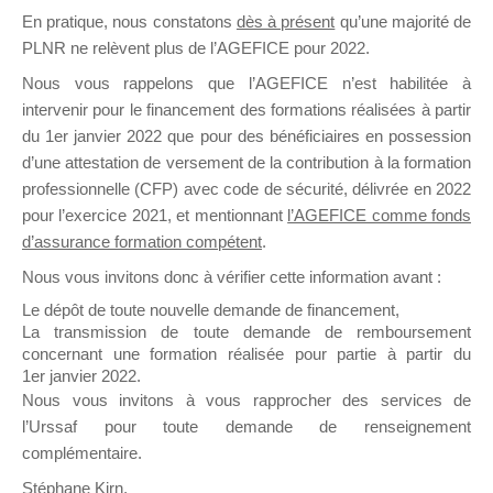
En pratique, nous constatons
dès à présent
qu’une majorité de
il y a un mois
PLNR ne relèvent plus de l’AGEFICE pour 2022.
Nous vous rappelons que l’AGEFICE n’est habilitée à
intervenir pour le financement des formations réalisées à partir
du 1er janvier 2022 que pour des bénéficiaires en possession
d’une attestation de versement de la contribution à la formation
Ce groupe est destiné aux Organismes de
professionnelle (CFP) avec code de sécurité, délivrée en 2022
Formation qui souhaitent répondre à l’Appel à
pour l’exercice 2021, et mentionnant
l’AGEFICE comme fonds
Propositions Mallette du Dirigeant.
d’assurance formation compétent
.
Nous vous invitons donc à vérifier cette information avant :
Ce groupe propose un forum dédié au support
sur lequel il est possible de laisser un message
Le dépôt de toute nouvelle demande de financement,
ou poser une question.
La transmission de toute demande de remboursement
concernant une formation réalisée pour partie à partir du
NB : Il est nécessaire d’être
inscrit(e)
pour
1er janvier 2022.
pouvoir rejoindre ce groupe
Nous vous invitons à vous rapprocher des services de
l’Urssaf pour toute demande de renseignement
complémentaire.
Stéphane Kirn,