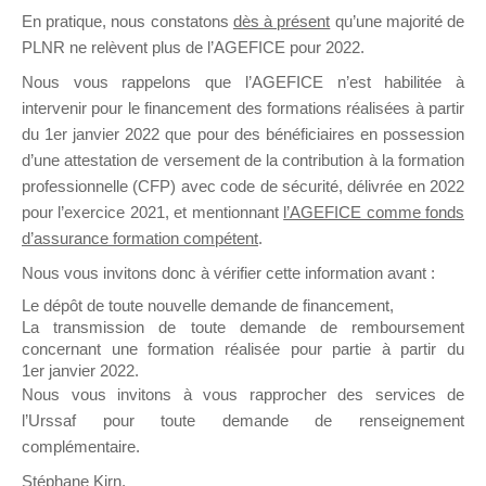
En pratique, nous constatons
dès à présent
qu’une majorité de
il y a un mois
PLNR ne relèvent plus de l’AGEFICE pour 2022.
Nous vous rappelons que l’AGEFICE n’est habilitée à
intervenir pour le financement des formations réalisées à partir
du 1er janvier 2022 que pour des bénéficiaires en possession
d’une attestation de versement de la contribution à la formation
Ce groupe est destiné aux Organismes de
professionnelle (CFP) avec code de sécurité, délivrée en 2022
Formation qui souhaitent répondre à l’Appel à
pour l’exercice 2021, et mentionnant
l’AGEFICE comme fonds
Propositions Mallette du Dirigeant.
d’assurance formation compétent
.
Nous vous invitons donc à vérifier cette information avant :
Ce groupe propose un forum dédié au support
sur lequel il est possible de laisser un message
Le dépôt de toute nouvelle demande de financement,
ou poser une question.
La transmission de toute demande de remboursement
concernant une formation réalisée pour partie à partir du
NB : Il est nécessaire d’être
inscrit(e)
pour
1er janvier 2022.
pouvoir rejoindre ce groupe
Nous vous invitons à vous rapprocher des services de
l’Urssaf pour toute demande de renseignement
complémentaire.
Stéphane Kirn,