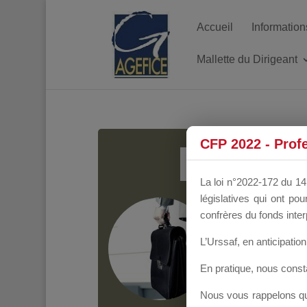
Accueil
Information
Mallette du Dirigeant
MALL
CFP 2022 - Prof
La loi n°2022-172 du 14 
législatives qui ont p
Groupe Public
il y
confrères du fonds inter
L’Urssaf,
en anticipation 
En pratique, nous cons
Nous vous rappelons que