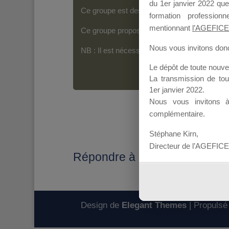
du 1er janvier 2022 que
Ce groupe est destiné aux Organismes de For
formation professio
mentionnant
l’AGEFICE
Ce groupe propose un forum dédié au support
Nous vous invitons donc 
NB : Il est nécessaire d’être
inscrit(e)
pour p
Le dépôt de toute nouv
La transmission de to
1er janvier 2022.
Nous vous invitons 
complémentaire.
Stéphane Kirn,
Directeur de l’AGEFICE
Répondre à : Coût par stagiair
Design de
Elegant Themes
| Propulsé