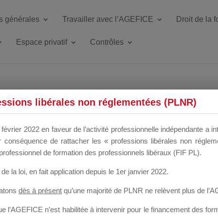
s générales
Travailler avec l’AGEFICE
Droit de la 
Espace privatif
Contrôles
ETTE DU DIR
essions libérales non réglementées (PLNR)
février 2022 en faveur de l’activité professionnelle indépendante a in
our conséquence de rattacher les « professions libérales non régl
 a un mois
professionnel de formation des professionnels libéraux (FIF PL).
de la loi
, en fait application depuis le 1er janvier 2022.
tatons
dès à présent
qu’une majorité de PLNR ne relèvent plus de l’
 l’AGEFICE n’est habilitée à intervenir pour le financement des forma