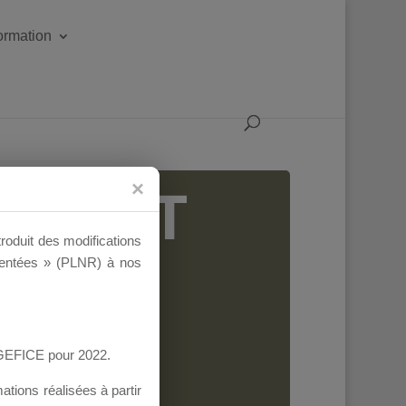
formation
IGEANT
troduit des modifications
ementées » (PLNR) à nos
AGEFICE pour 2022.
tions réalisées à partir