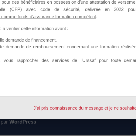
 pour des bénéficiaires en possession d’une attestation de versement
mation qui souhaitent répondre à l’Appel à Propositions Mallette du 
nnelle (CFP) avec code de sécurité, délivrée en 2022 pour
 comme fonds d’assurance formation compétent
.
 sur lequel il est possible de laisser un message ou poser une quest
à vérifier cette information avant :
ouvoir rejoindre ce groupe
elle demande de financement,
ute demande de remboursement concernant une formation réalisée p
à vous rapprocher des services de l’Urssaf pour toute dema
Accueil
Forum
e et par mallette
J'ai pris connaissance du message et je ne souhaite pl
 par
WordPress