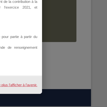
 de la contribution à la
Dirigeant.
 l’exercice 2021, et
ion.
our partie à partir du
nde de renseignement
us l'afficher à l'avenir.