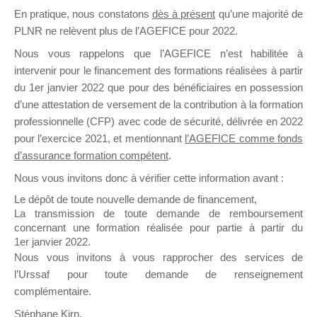
En pratique, nous constatons
dès à présent
qu’une majorité de
il y a un mois
PLNR ne relèvent plus de l’AGEFICE pour 2022.
Nous vous rappelons que l’AGEFICE n’est habilitée à
intervenir pour le financement des formations réalisées à partir
du 1er janvier 2022 que pour des bénéficiaires en possession
d’une attestation de versement de la contribution à la formation
Ce groupe est destiné aux Organismes de
professionnelle (CFP) avec code de sécurité, délivrée en 2022
Formation qui souhaitent répondre à l’Appel à
pour l’exercice 2021, et mentionnant
l’AGEFICE comme fonds
Propositions Mallette du Dirigeant.
d’assurance formation compétent
.
Nous vous invitons donc à vérifier cette information avant :
Ce groupe propose un forum dédié au support
sur lequel il est possible de laisser un message
Le dépôt de toute nouvelle demande de financement,
ou poser une question.
La transmission de toute demande de remboursement
concernant une formation réalisée pour partie à partir du
NB : Il est nécessaire d’être
inscrit(e)
pour
1er janvier 2022.
pouvoir rejoindre ce groupe
Nous vous invitons à vous rapprocher des services de
l’Urssaf pour toute demande de renseignement
complémentaire.
Stéphane Kirn,