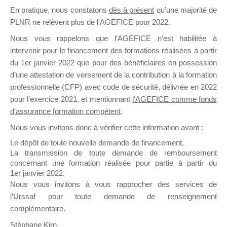
En pratique, nous constatons
dès à présent
qu’une majorité de
il y a un mois
PLNR ne relèvent plus de l’AGEFICE pour 2022.
Nous vous rappelons que l’AGEFICE n’est habilitée à
intervenir pour le financement des formations réalisées à partir
du 1er janvier 2022 que pour des bénéficiaires en possession
d’une attestation de versement de la contribution à la formation
Ce groupe est destiné aux Organismes de
professionnelle (CFP) avec code de sécurité, délivrée en 2022
Formation qui souhaitent répondre à l’Appel à
pour l’exercice 2021, et mentionnant
l’AGEFICE comme fonds
Propositions Mallette du Dirigeant.
d’assurance formation compétent
.
Nous vous invitons donc à vérifier cette information avant :
Ce groupe propose un forum dédié au support
sur lequel il est possible de laisser un message
Le dépôt de toute nouvelle demande de financement,
ou poser une question.
La transmission de toute demande de remboursement
concernant une formation réalisée pour partie à partir du
NB : Il est nécessaire d’être
inscrit(e)
pour
1er janvier 2022.
pouvoir rejoindre ce groupe
Nous vous invitons à vous rapprocher des services de
l’Urssaf pour toute demande de renseignement
complémentaire.
Stéphane Kirn,