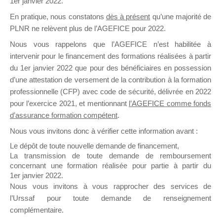
1er janvier 2022.
il y a un mois
En pratique, nous constatons
dès à présent
qu’une majorité de
PLNR ne relèvent plus de l’AGEFICE pour 2022.
Nous vous rappelons que l’AGEFICE n’est habilitée à
intervenir pour le financement des formations réalisées à partir
du 1er janvier 2022 que pour des bénéficiaires en possession
d’une attestation de versement de la contribution à la formation
Ce groupe est destiné aux Organismes de
professionnelle (CFP) avec code de sécurité, délivrée en 2022
Formation qui souhaitent répondre à l’Appel à
pour l’exercice 2021, et mentionnant
l’AGEFICE comme fonds
Propositions Mallette du Dirigeant.
d’assurance formation compétent
.
Ce groupe propose un forum dédié au support
Nous vous invitons donc à vérifier cette information avant :
sur lequel il est possible de laisser un message
Le dépôt de toute nouvelle demande de financement,
ou poser une question.
La transmission de toute demande de remboursement
concernant une formation réalisée pour partie à partir du
NB : Il est nécessaire d’être
inscrit(e)
pour
1er janvier 2022.
pouvoir rejoindre ce groupe
Nous vous invitons à vous rapprocher des services de
l’Urssaf pour toute demande de renseignement
complémentaire.