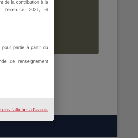
 de la contribution à la
Dirigeant.
 l’exercice 2021, et
ion.
our partie à partir du
nde de renseignement
us l'afficher à l'avenir.