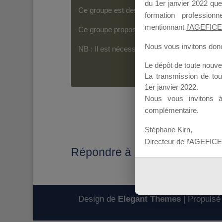
du 1er janvier 2022 que
Ce groupe est destiné aux Organismes de For
formation professio
mentionnant
l’AGEFICE
Ce groupe propose un forum dédié au support
Nous vous invitons donc 
NB : Il est nécessaire d’être
inscrit(e)
pour p
Le dépôt de toute nouv
La transmission de to
1er janvier 2022.
Nous vous invitons 
complémentaire.
Stéphane Kirn,
Directeur de l’AGEFICE
Répondre à : CALENDRIER
Design de
Elegant Themes
| Propulsé