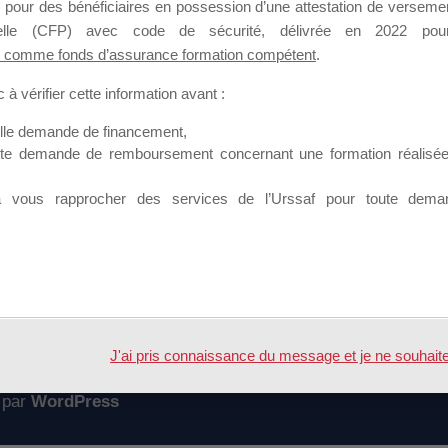
 pour des bénéficiaires en possession d’une attestation de versement
mation qui souhaitent répondre à l’Appel à Propositions Mallette du 
nnelle (CFP) avec code de sécurité, délivrée en 2022 pour
 comme fonds d’assurance formation compétent
.
 sur lequel il est possible de laisser un message ou poser une quest
à vérifier cette information avant :
ouvoir rejoindre ce groupe
elle demande de financement,
ute demande de remboursement concernant une formation réalisée p
à vous rapprocher des services de l’Urssaf pour toute dema
Accueil
Forum
 DES SESSIONS
J'ai pris connaissance du message et je ne souhaite pl
 par
WordPress