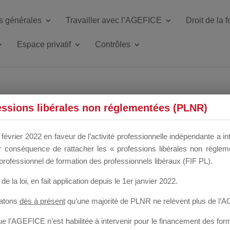
s générales
Travailler avec l’AGEFICE
Droit de la 
Espace privatif
Contrôles
ETTE DU DIR
essions libérales non réglementées (PLNR)
février 2022 en faveur de l’activité professionnelle indépendante a in
our conséquence de rattacher les « professions libérales non régl
 a un mois
professionnel de formation des professionnels libéraux (FIF PL).
de la loi
, en fait application depuis le 1er janvier 2022.
tatons
dès à présent
qu’une majorité de PLNR ne relèvent plus de l’
 l’AGEFICE n’est habilitée à intervenir pour le financement des forma