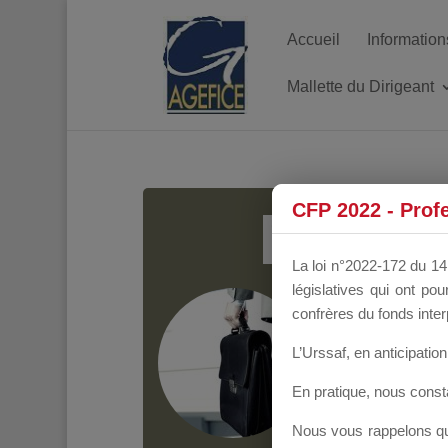
Accueil
Information
Mallette du Dirigeant
MALL
CFP 2022 - Prof
La loi n°2022-172 du 14 
législatives qui ont p
Groupe Public
il y
confrères du fonds inter
L’Urssaf,
en anticipation 
En pratique, nous cons
Nous vous rappelons que