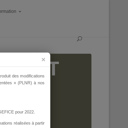
formation
IGEANT
troduit des modifications
ementées » (PLNR) à nos
AGEFICE pour 2022.
tions réalisées à partir