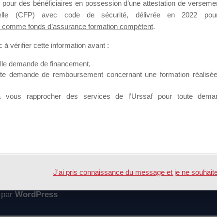
 pour des bénéficiaires en possession d’une attestation de versement
mation qui souhaitent répondre à l’Appel à Propositions Mallette du 
nnelle (CFP) avec code de sécurité, délivrée en 2022 pour
 comme fonds d’assurance formation compétent
.
 sur lequel il est possible de laisser un message ou poser une quest
à vérifier cette information avant :
ouvoir rejoindre ce groupe
elle demande de financement,
ute demande de remboursement concernant une formation réalisée p
à vous rapprocher des services de l’Urssaf pour toute dema
Accueil
Forum
 DES SESSIONS
J'ai pris connaissance du message et je ne souhaite pl
 par
WordPress