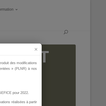
formation
IGEANT
troduit des modifications
ementées » (PLNR) à nos
AGEFICE pour 2022.
tions réalisées à partir