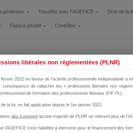
s générales
Travailler avec l’AGEFICE
Droit de la 
Espace privatif
Contrôles
ETTE DU DIR
essions libérales non réglementées (PLNR)
février 2022 en faveur de l’activité professionnelle indépendante a in
our conséquence de rattacher les « professions libérales non régl
 a un mois
professionnel de formation des professionnels libéraux (FIF PL).
de la loi
, en fait application depuis le 1er janvier 2022.
tatons
dès à présent
qu’une majorité de PLNR ne relèvent plus de l’
 l’AGEFICE n’est habilitée à intervenir pour le financement des forma