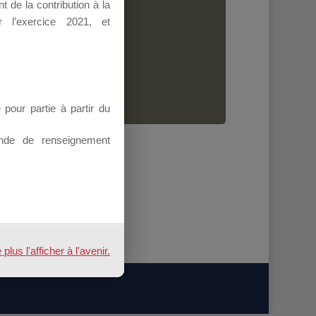
 de la contribution à la
Dirigeant.
 l’exercice 2021, et
ion.
our partie à partir du
nde de renseignement
us l'afficher à l'avenir.