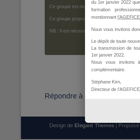
du 1er janvier 2022 que
Ce groupe est destiné aux Organismes de For
formation professio
mentionnant
l’AGEFICE
Ce groupe propose un forum dédié au support
Nous vous invitons donc 
NB : Il est nécessaire d’être
inscrit(e)
pour p
Le dépôt de toute nouv
La transmission de to
1er janvier 2022.
Nous vous invitons 
complémentaire.
Stéphane Kirn,
Directeur de l’AGEFICE
Répondre à : CALENDRIER
Design de
Elegant Themes
| Propulsé