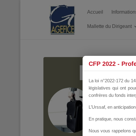
Accueil
Information
Mallette du Dirigeant
MALL
CFP 2022 - Prof
La loi n°2022-172 du 14 
législatives qui ont p
Groupe Public
il y
confrères du fonds inter
L’Urssaf,
en anticipation 
En pratique, nous cons
Nous vous rappelons que