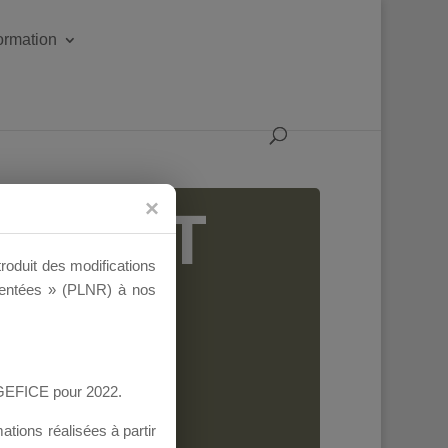
formation
IGEANT
troduit des modifications
ementées » (PLNR) à nos
AGEFICE pour 2022.
tions réalisées à partir