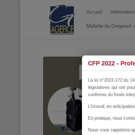
Accueil
Information
Mallette du Dirigeant
MALL
CFP 2022 - Prof
La loi n°2022-172 du 14 
législatives qui ont p
Groupe Public
il y
confrères du fonds inter
L’Urssaf,
en anticipation 
En pratique, nous cons
Nous vous rappelons que