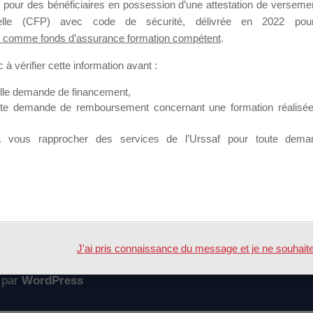
 pour des bénéficiaires en possession d’une attestation de versement
mation qui souhaitent répondre à l’Appel à Propositions Mallette du 
nnelle (CFP) avec code de sécurité, délivrée en 2022 pour
 comme fonds d’assurance formation compétent
.
 sur lequel il est possible de laisser un message ou poser une quest
à vérifier cette information avant :
ouvoir rejoindre ce groupe
elle demande de financement,
ute demande de remboursement concernant une formation réalisée p
à vous rapprocher des services de l’Urssaf pour toute dema
Accueil
Forum
NS ACCEPTÉES MDD 2016
J'ai pris connaissance du message et je ne souhaite pl
 par
WordPress