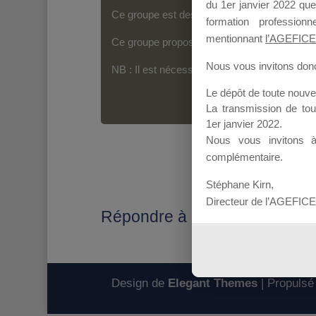
du 1er janvier 2022 que
Ce groupe est destiné aux Organismes de For
formation professio
mentionnant
l’AGEFICE
Ce groupe propose un forum dédié au support
Nous vous invitons donc 
NB : Il est nécessaire d’être
inscrit(e)
pour p
Le dépôt de toute nouv
La transmission de to
1er janvier 2022.
Nous vous invitons 
complémentaire.
Stéphane Kirn,
Directeur de l’AGEFICE
Répondre à : MES SESSIO
Design de
Elegant Themes
| Propulsé