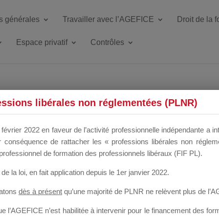
s générales
Travailler avec l’AGEFICE
Droit de la 
Espace privatif
Contrôles
ETTE DU DIR
essions libérales non réglementées (PLNR)
février 2022 en faveur de l’activité professionnelle indépendante a in
our conséquence de rattacher les « professions libérales non régl
 a un mois
professionnel de formation des professionnels libéraux (FIF PL).
de la loi
, en fait application depuis le 1er janvier 2022.
tatons
dès à présent
qu’une majorité de PLNR ne relèvent plus de l’
 l’AGEFICE n’est habilitée à intervenir pour le financement des forma