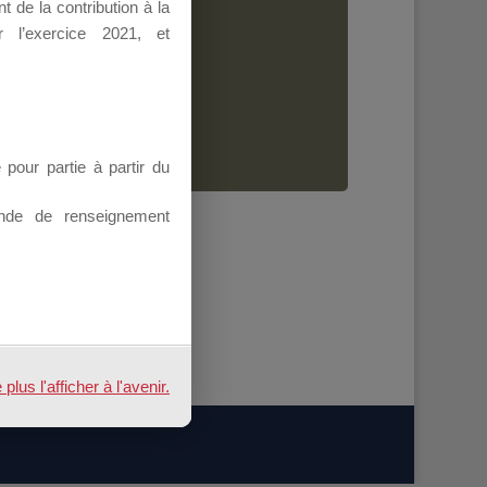
 de la contribution à la
Dirigeant.
 l’exercice 2021, et
ion.
our partie à partir du
nde de renseignement
us l'afficher à l'avenir.